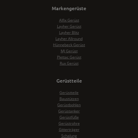
Markengerüste
Alfix Gerüst
Layher Gerüst
Layher Blitz
Layher Allround
Hünnebeck Gerüst
MJ Gerüst
Plettac Gerüst
Rux Gerüst
Gerüstteile
Gerüstteile
Baustützen
Gerüstbohlen
Gerüstanker
Gerüstfüße
Gerüstrohre
Gitterträger
Schalung