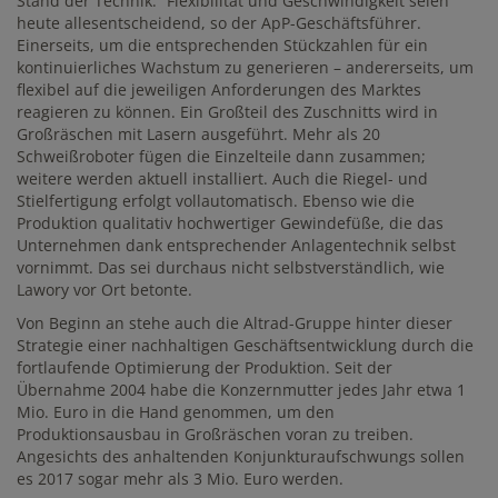
Stand der Technik.“ Flexibilität und Geschwindigkeit seien
heute allesentscheidend, so der ApP-Geschäftsführer.
Einerseits, um die entsprechenden Stückzahlen für ein
kontinuierliches Wachstum zu generieren – andererseits, um
flexibel auf die jeweiligen Anforderungen des Marktes
reagieren zu können. Ein Großteil des Zuschnitts wird in
Großräschen mit Lasern ausgeführt. Mehr als 20
Schweißroboter fügen die Einzelteile dann zusammen;
weitere werden aktuell installiert. Auch die Riegel- und
Stielfertigung erfolgt vollautomatisch. Ebenso wie die
Produktion qualitativ hochwertiger Gewindefüße, die das
Unternehmen dank entsprechender Anlagentechnik selbst
vornimmt. Das sei durchaus nicht selbstverständlich, wie
Lawory vor Ort betonte.
Von Beginn an stehe auch die Altrad-Gruppe hinter dieser
Strategie einer nachhaltigen Geschäftsentwicklung durch die
fortlaufende Optimierung der Produktion. Seit der
Übernahme 2004 habe die Konzernmutter jedes Jahr etwa 1
Mio. Euro in die Hand genommen, um den
Produktionsausbau in Großräschen voran zu treiben.
Angesichts des anhaltenden Konjunkturaufschwungs sollen
es 2017 sogar mehr als 3 Mio. Euro werden.