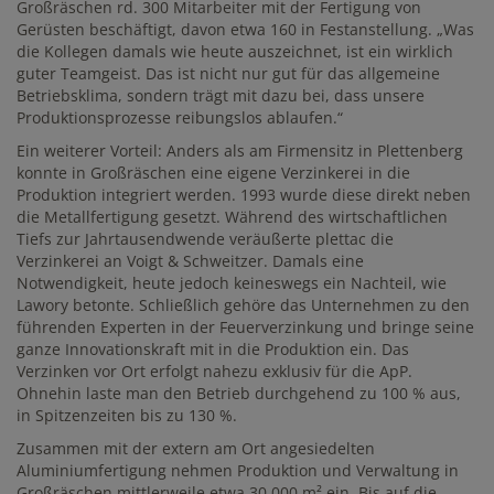
Großräschen rd. 300 Mitarbeiter mit der Fertigung von
Gerüsten beschäftigt, davon etwa 160 in Festanstellung. „Was
die Kollegen damals wie heute auszeichnet, ist ein wirklich
guter Teamgeist. Das ist nicht nur gut für das allgemeine
Betriebsklima, sondern trägt mit dazu bei, dass unsere
Produktionsprozesse reibungslos ablaufen.“
Ein weiterer Vorteil: Anders als am Firmensitz in Plettenberg
konnte in Großräschen eine eigene Verzinkerei in die
Produktion integriert werden. 1993 wurde diese direkt neben
die Metallfertigung gesetzt. Während des wirtschaftlichen
Tiefs zur Jahrtausendwende veräußerte plettac die
Verzinkerei an Voigt & Schweitzer. Damals eine
Notwendigkeit, heute jedoch keineswegs ein Nachteil, wie
Lawory betonte. Schließlich gehöre das Unternehmen zu den
führenden Experten in der Feuerverzinkung und bringe seine
ganze Innovationskraft mit in die Produktion ein. Das
Verzinken vor Ort erfolgt nahezu exklusiv für die ApP.
Ohnehin laste man den Betrieb durchgehend zu 100 % aus,
in Spitzenzeiten bis zu 130 %.
Zusammen mit der extern am Ort angesiedelten
Aluminiumfertigung nehmen Produktion und Verwaltung in
Großräschen mittlerweile etwa 30 000 m² ein. Bis auf die