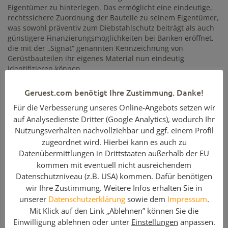
Eigentümer zu hinterlegen. Das ermöglicht eine eindeutige,
rechtssichere Zuordnung der Bauteile zu seinem Eigentümer,
was sowohl präventiv zum Diebstahlschutz beiträgt als auch
günstigere Finanzierungsmöglichkeiten bei Banken eröffnet,
die mit der „Signat“ genannten Kennzeichnung von
Gerüstbauteilen ihr eigenes Material nun eindeutig
identifizieren können.
Dass die kontinuierliche Optimierung von Produktion und
Geruest.com benötigt Ihre Zustimmung. Danke!
Produkten bei Altrad plettac assco Früchte trägt, zeigen die
Geschäftszahlen. Ebenso wie die Gruppe verzeichnet das
Für die Verbesserung unseres Online-Angebots setzen wir
Unternehmen seit Jahren ein kontinuierliches Wachstum. Im
auf Analysedienste Dritter (Google Analytics), wodurch Ihr
abgelaufenen Geschäftsjahr erwirtschaftete der
Nutzungsverhalten nachvollziehbar und ggf. einem Profil
Gerüsthersteller einen Umsatz von 85 Mio. Euro – 20 % mehr
zugeordnet wird. Hierbei kann es auch zu
als im Vorjahr. Für 2017 prognostizieren die Geschäftsführer
Datenübermittlungen in Drittstaaten außerhalb der EU
einen nochmaligen Umsatzsprung auf 95 Mio. Euro.
kommen mit eventuell nicht ausreichendem
Angesichts der aktuellen Sonderkonjunktur sei das eine
Datenschutzniveau (z.B. USA) kommen. Dafür benötigen
durchaus realistische Erwartung, wie Ralf Deitenberg
wir Ihre Zustimmung. Weitere Infos erhalten Sie in
erklärte. Die Nachfrage sei aktuell so hoch, dass die
unserer
Datenschutzerklärung
sowie dem
Impressum
.
Produktion das ganze Jahr über voll ausgelastet sei. Von
Mit Klick auf den Link „Ablehnen” können Sie die
einem Saisongeschäft könne momentan keine Rede sein. Das
habe u. a. den positiven Effekt gehabt, dass das
Einwilligung ablehnen oder unter
Einstellungen
anpassen.