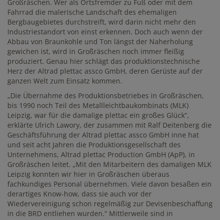
Großräschen. Wer als Ortsfremder zu Fuß oder mit dem
Fahrrad die malerische Landschaft des ehemaligen
Bergbaugebietes durchstreift, wird darin nicht mehr den
Industriestandort von einst erkennen. Doch auch wenn der
Abbau von Braunkohle und Ton längst der Naherholung
gewichen ist, wird in Großräschen noch immer fleißig
produziert. Genau hier schlägt das produktionstechnische
Herz der Altrad plettac assco GmbH, deren Gerüste auf der
ganzen Welt zum Einsatz kommen.
„Die Übernahme des Produktionsbetriebes in Großräschen,
bis 1990 noch Teil des Metallleichtbaukombinats (MLK)
Leipzig, war für die damalige plettac ein großes Glück“,
erklärte Ulrich Lawory, der zusammen mit Ralf Deitenberg die
Geschäftsführung der Altrad plettac assco GmbH inne hat
und seit acht Jahren die Produktionsgesellschaft des
Unternehmens, Altrad plettac Production GmbH (ApP), in
Großräschen leitet. „Mit den Mitarbeitern des damaligen MLK
Leipzig konnten wir hier in Großräschen überaus
fachkundiges Personal übernehmen. Viele davon besaßen ein
derartiges Know-how, dass sie auch vor der
Wiedervereinigung schon regelmäßig zur Devisenbeschaffung
in die BRD entliehen wurden.“ Mittlerweile sind in