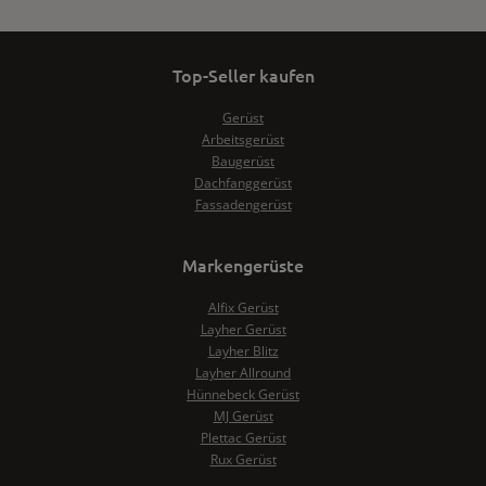
Top-Seller kaufen
Gerüst
Arbeitsgerüst
Baugerüst
Dachfanggerüst
Fassadengerüst
Markengerüste
Alfix Gerüst
Layher Gerüst
Layher Blitz
Layher Allround
Hünnebeck Gerüst
MJ Gerüst
Plettac Gerüst
Rux Gerüst