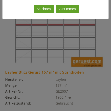
Ablehnen
Zustimmen
Layher Blitz Gerüst 157 m² mit Stahlböden
Hersteller:
Layher
Menge:
157 m²
Artikel-Nr:
GE2007
Gewicht:
1966,4 kg
Artikelzustand:
Gebraucht