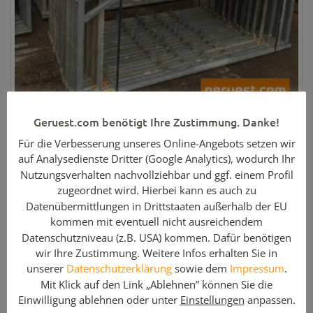
178 m² Hünnebeck Bosta 70 Gerüst
Geruest.com benötigt Ihre Zustimmung. Danke!
Hersteller:
Hünnebeck
Für die Verbesserung unseres Online-Angebots setzen wir
Menge:
178 m²
auf Analysedienste Dritter (Google Analytics), wodurch Ihr
Nutzungsverhalten nachvollziehbar und ggf. einem Profil
Artikel-Nr:
GE2034
zugeordnet wird. Hierbei kann es auch zu
Gewicht:
2353 kg
Datenübermittlungen in Drittstaaten außerhalb der EU
Artikelzustand:
Gebraucht
kommen mit eventuell nicht ausreichendem
Datenschutzniveau (z.B. USA) kommen. Dafür benötigen
Preis:
wir Ihre Zustimmung. Weitere Infos erhalten Sie in
3.942,02 €
unserer
Datenschutzerklärung
sowie dem
Impressum
.
Weitere Informationen »
Mit Klick auf den Link „Ablehnen” können Sie die
Einwilligung ablehnen oder unter
Einstellungen
anpassen.