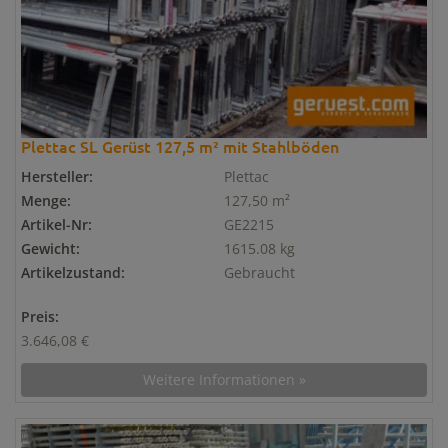
Plettac SL Gerüst 127,5 m² mit Stahlböden
Hersteller:
Plettac
Menge:
127,50 m²
Artikel-Nr:
GE2215
Gewicht:
1615.08 kg
Artikelzustand:
Gebraucht
Preis:
3.646,08 €
Weitere Informationen »