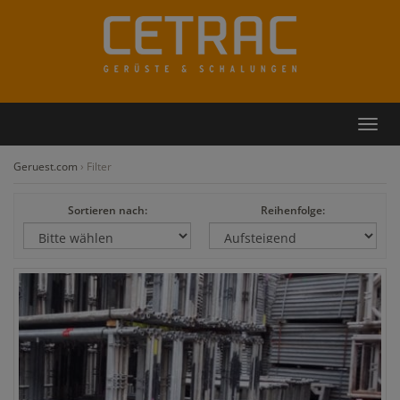
Rückruf
Kontakt
Toggl
navig
Geruest.com
›
Filter
Sortieren nach:
Reihenfolge: