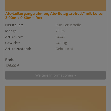
Alu-Leitergangsrahmen, Alu-Belag „robust“ mit Leiter
3,00m x 0,60m – Rux
Hersteller:
Rux Gerüstteile
Menge:
75 Stk.
Artikel-Nr:
04742
Gewicht:
24.5 kg
Artikelzustand:
Gebraucht
Preis:
126,00 €
Weitere Informationen »