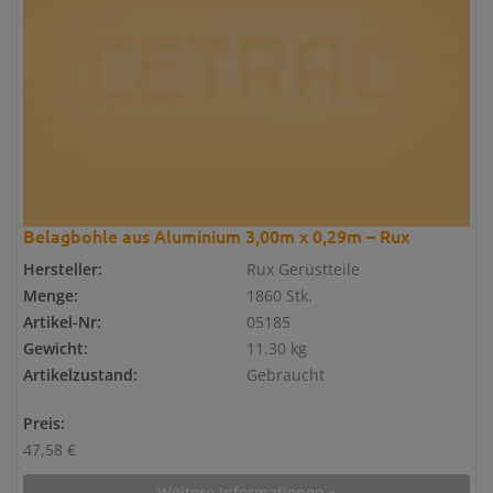
Belagbohle aus Aluminium 3,00m x 0,29m – Rux
Hersteller:
Rux Gerüstteile
Menge:
1860 Stk.
Artikel-Nr:
05185
Gewicht:
11.30 kg
Artikelzustand:
Gebraucht
Preis:
47,58 €
Weitere Informationen »