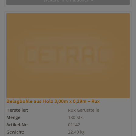
Belagbohle aus Holz 3,00m x 0,29m – Rux
Hersteller:
Rux Gerüstteile
Menge:
180 Stk.
Artikel-Nr:
01142
Gewicht:
22.40 kg