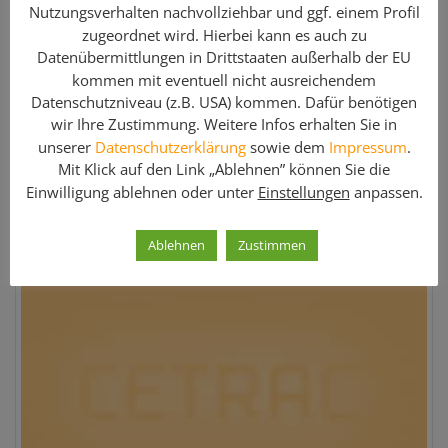
Hersteller:
Rux Gerüstteile
Nutzungsverhalten nachvollziehbar und ggf. einem Profil
Menge:
100 Stk.
zugeordnet wird. Hierbei kann es auch zu
Artikel-Nr:
05113
Datenübermittlungen in Drittstaaten außerhalb der EU
kommen mit eventuell nicht ausreichendem
Gewicht:
20.30 kg
Datenschutzniveau (z.B. USA) kommen. Dafür benötigen
Artikelzustand:
Gebraucht
wir Ihre Zustimmung. Weitere Infos erhalten Sie in
unserer
Datenschutzerklärung
sowie dem
Impressum
.
Preis:
Mit Klick auf den Link „Ablehnen” können Sie die
81,00 €
Einwilligung ablehnen oder unter
Einstellungen
anpassen.
Weitere Informationen »
Ablehnen
Zustimmen