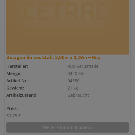
Belagbohle aus Stahl 3,00m x 0,29m – Rux
Hersteller:
Rux Gerüstteile
Menge:
3420 Stk.
Artikel-Nr:
04550
Gewicht:
21 kg
Artikelzustand:
Gebraucht
Preis:
30,75 €
Weitere Informationen »