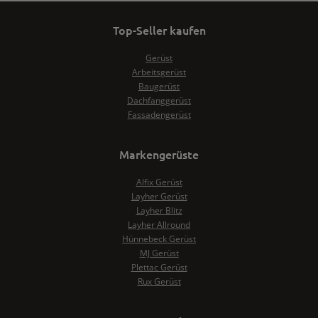
Top-Seller kaufen
Gerüst
Arbeitsgerüst
Baugerüst
Dachfanggerüst
Fassadengerüst
Markengerüste
Alfix Gerüst
Layher Gerüst
Layher Blitz
Layher Allround
Hünnebeck Gerüst
MJ Gerüst
Plettac Gerüst
Rux Gerüst