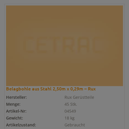
Belagbohle aus Stahl 2,50m x 0,29m – Rux
Hersteller:
Rux Gerüstteile
Menge:
45 Stk.
Artikel-Nr:
04549
Gewicht:
18 kg
Artikelzustand:
Gebraucht