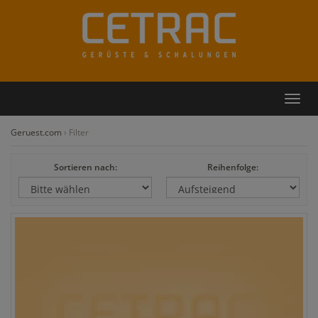
Rückruf
Kontakt
Toggl
navig
Geruest.com
›
Filter
Sortieren nach:
Reihenfolge: