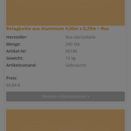
Belagbohle aus Aluminium 4,00m x 0,29m – Rux
Hersteller:
Rux Gerüstteile
Menge:
240 Stk.
Artikel-Nr:
05186
Gewicht:
15 kg
Artikelzustand:
Gebraucht
Preis:
60,84 €
Weitere Informationen »