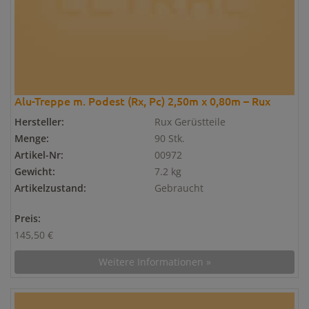
Alu-Treppe m. Podest (Rx, Pc) 2,50m x 0,80m – Rux
Hersteller:
Rux Gerüstteile
Menge:
90 Stk.
Artikel-Nr:
00972
Gewicht:
7.2 kg
Artikelzustand:
Gebraucht
Preis:
145,50 €
Weitere Informationen »