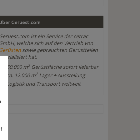
Über Geruest.com
Geruest.com ist ein Service der cetrac
GmbH, welche sich auf den Vertrieb von
Gerüsten
sowie gebrauchten Gerüstteilen
spezialisiert hat.
2
50.000 m
Gerüstfläche sofort lieferbar
2
ca. 12.000 m
Lager + Ausstellung
Logistik und Transport weltweit
n
uf