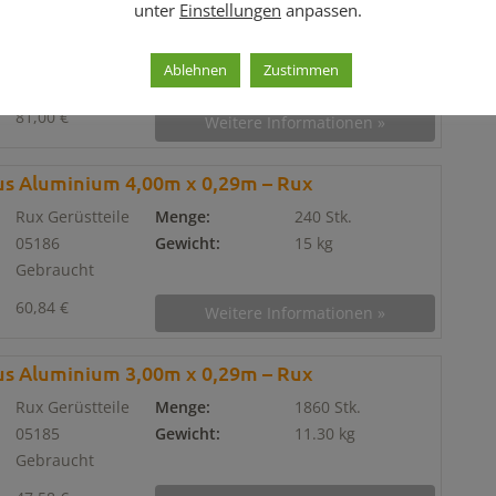
unter
Einstellungen
anpassen.
Rux Gerüstteile
Menge:
100 Stk.
05113
Gewicht:
20.30 kg
Ablehnen
Zustimmen
Gebraucht
81,00 €
Weitere Informationen »
us Aluminium 4,00m x 0,29m – Rux
Rux Gerüstteile
Menge:
240 Stk.
05186
Gewicht:
15 kg
Gebraucht
60,84 €
Weitere Informationen »
us Aluminium 3,00m x 0,29m – Rux
Rux Gerüstteile
Menge:
1860 Stk.
05185
Gewicht:
11.30 kg
Gebraucht