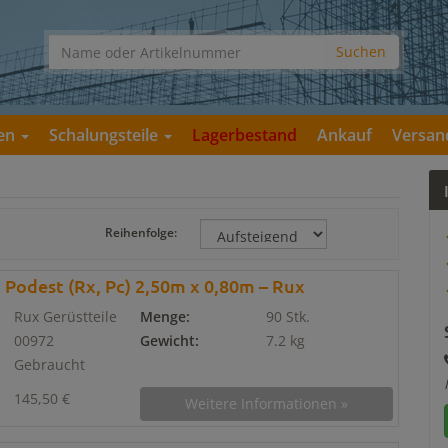
gen
Schalungsteile
Lagerbestand
Ankauf
Versan
Reihenfolge:
 Podest (Rx, Pc) 2,50m x 0,80m – Rux
Rux Gerüstteile
Menge:
90 Stk.
00972
Gewicht:
7.2 kg
Gebraucht
145,50 €
Weitere Informationen »