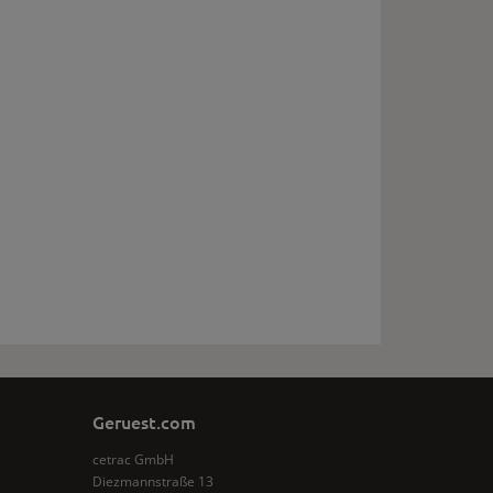
Geruest.com
cetrac GmbH
Diezmannstraße 13