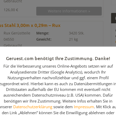
Gebraucht
126,00 €
Weitere Informationen »
s Stahl 3,00m x 0,29m – Rux
Rux Gerüstteile
Menge:
3420 Stk.
04550
Gewicht:
21 kg
Gebraucht
30,75 €
Weitere Informationen »
Geruest.com benötigt Ihre Zustimmung. Danke!
Für die Verbesserung unseres Online-Angebots setzen wir auf
s Stahl 2,50m x 0,29m – Rux
Analysedienste Dritter (Google Analytics), wodurch Ihr
Rux Gerüstteile
Menge:
45 Stk.
Nutzungsverhalten nachvollziehbar und ggf. einem Profil
zugeordnet wird. Hierbei kann es auch zu Datenübermittlungen i
04549
Gewicht:
18 kg
Drittstaaten außerhalb der EU kommen mit eventuell nicht
Gebraucht
ausreichendem Datenschutzniveau (z.B. USA) kommen. Dafür
23,85 €
Weitere Informationen »
benötigen wir Ihre Zustimmung. Weitere Infos erhalten Sie in
unserer
Datenschutzerklärung
sowie dem
Impressum
. Mit Klick a
den Link „Ablehnen” können Sie die Einwilligung ablehnen oder
l mit Alu-Kopfstück 3,00m x 0,59m – Rux