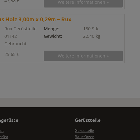
47,58 €
Weitere Informationen »
s Holz 3,00m x 0,29m – Rux
Rux Gerüstteile
Menge:
180 Stk.
01142
Gewicht:
22.40 kg
Gebraucht
25,65 €
Weitere Informationen »
gerüste
Gerüstteile
üst
Gerüstteile
erüst
Baustützen