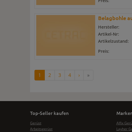
Preis:
Belagbohle au
Hersteller:
Artikel-Nr:
Artikelzustand:
Preis:
1
2
3
4
›
»
Top-Seller kaufen
Marken
Gerüst
Alfix Ger
Arbeitsgerüst
Layher G