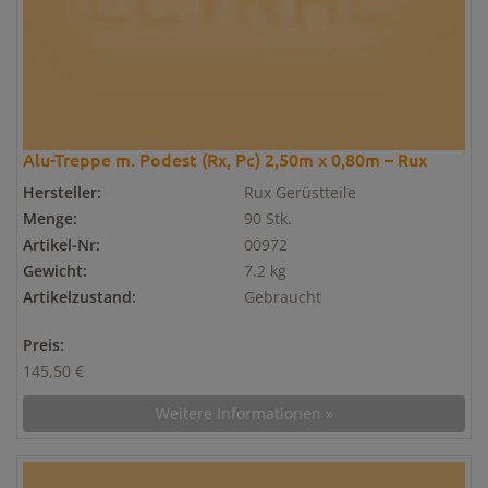
Alu-Treppe m. Podest (Rx, Pc) 2,50m x 0,80m – Rux
Hersteller:
Rux Gerüstteile
Menge:
90 Stk.
Artikel-Nr:
00972
Gewicht:
7.2 kg
Artikelzustand:
Gebraucht
Preis:
145,50 €
Weitere Informationen »