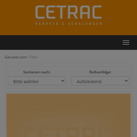
Rückruf
Kontakt
Toggl
navig
Geruest.com
›
Filter
Sortieren nach:
Reihenfolge: