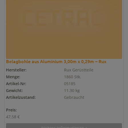
Belagbohle aus Aluminium 3,00m x 0,29m – Rux
Hersteller:
Rux Gerüstteile
Menge:
1860 Stk.
Artikel-Nr:
05185
Gewicht:
11.30 kg
Artikelzustand:
Gebraucht
Preis:
47,58 €
Weitere Informationen »