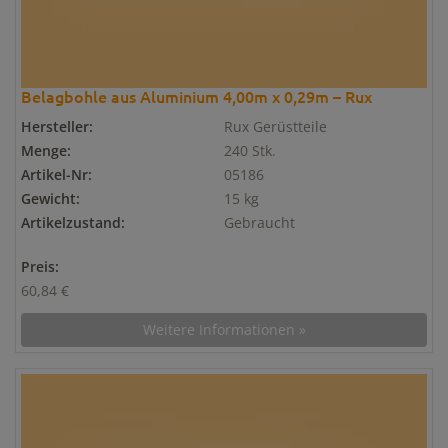
Belagbohle aus Aluminium 4,00m x 0,29m – Rux
Hersteller:
Rux Gerüstteile
Menge:
240 Stk.
Artikel-Nr:
05186
Gewicht:
15 kg
Artikelzustand:
Gebraucht
Preis:
60,84 €
Weitere Informationen »