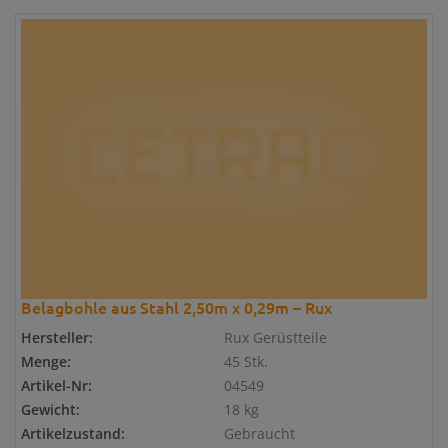
Belagbohle aus Stahl 2,50m x 0,29m – Rux
Hersteller:
Rux Gerüstteile
Menge:
45 Stk.
Artikel-Nr:
04549
Gewicht:
18 kg
Artikelzustand:
Gebraucht