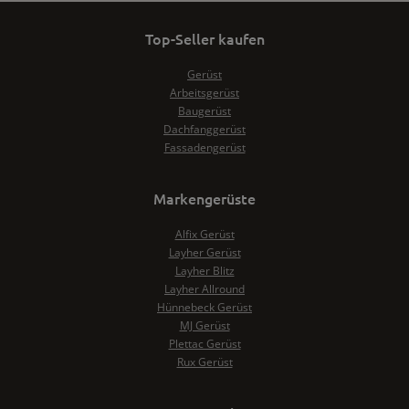
Top-Seller kaufen
Gerüst
Arbeitsgerüst
Baugerüst
Dachfanggerüst
Fassadengerüst
Markengerüste
Alfix Gerüst
Layher Gerüst
Layher Blitz
Layher Allround
Hünnebeck Gerüst
MJ Gerüst
Plettac Gerüst
Rux Gerüst