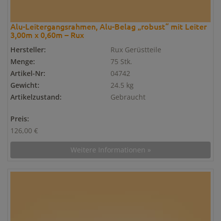
Alu-Leitergangsrahmen, Alu-Belag „robust“ mit Leiter
3,00m x 0,60m – Rux
Hersteller:
Rux Gerüstteile
Menge:
75 Stk.
Artikel-Nr:
04742
Gewicht:
24.5 kg
Artikelzustand:
Gebraucht
Preis:
126,00 €
Weitere Informationen »