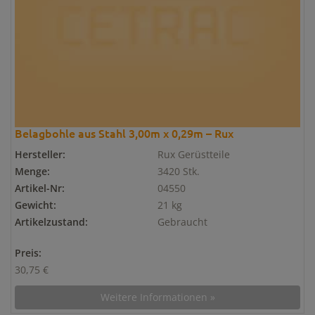
Belagbohle aus Stahl 3,00m x 0,29m – Rux
Hersteller:
Rux Gerüstteile
Menge:
3420 Stk.
Artikel-Nr:
04550
Gewicht:
21 kg
Artikelzustand:
Gebraucht
Preis:
30,75 €
Weitere Informationen »