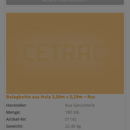
Belagbohle aus Holz 3,00m x 0,29m – Rux
Hersteller:
Rux Gerüstteile
Menge:
180 Stk.
Artikel-Nr:
01142
Gewicht:
22.40 kg