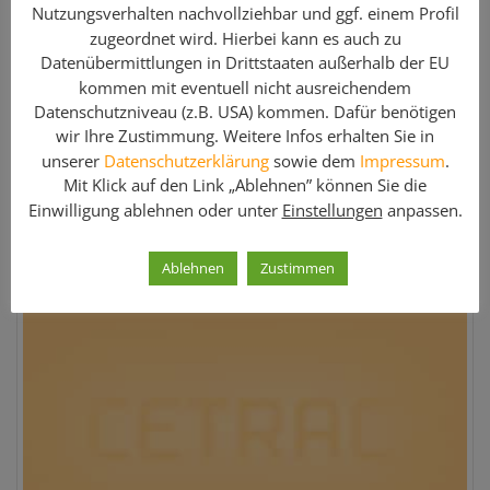
Hersteller:
Rux Gerüstteile
Nutzungsverhalten nachvollziehbar und ggf. einem Profil
Menge:
100 Stk.
zugeordnet wird. Hierbei kann es auch zu
Artikel-Nr:
05113
Datenübermittlungen in Drittstaaten außerhalb der EU
kommen mit eventuell nicht ausreichendem
Gewicht:
20.30 kg
Datenschutzniveau (z.B. USA) kommen. Dafür benötigen
Artikelzustand:
Gebraucht
wir Ihre Zustimmung. Weitere Infos erhalten Sie in
unserer
Datenschutzerklärung
sowie dem
Impressum
.
Preis:
Mit Klick auf den Link „Ablehnen” können Sie die
81,00 €
Einwilligung ablehnen oder unter
Einstellungen
anpassen.
Weitere Informationen »
Ablehnen
Zustimmen