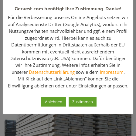
konnten wir beide Anforderungen problemlos erfüllen.“ Das
Allround-System gewährleistete durch seine schraubenlosen
Geruest.com benötigt Ihre Zustimmung. Danke!
Keilschlossverbindung und hohe Tragfähigkeit nicht nur eine
Für die Verbesserung unseres Online-Angebots setzen wir
schnelle Montage der über 100 m langen Unterkonstruktion,
auf Analysedienste Dritter (Google Analytics), wodurch Ihr
sondern auch eine materialsparende. Dies verschaffte dem
Bauunternehmen zusätzliche Lagerfläche.
Nutzungsverhalten nachvollziehbar und ggf. einem Profil
zugeordnet wird. Hierbei kann es auch zu
Anschließend ließen sich die Protect-Kassetten mit ihren
Datenübermittlungen in Drittstaaten außerhalb der EU
guten Lärmdämmeigenschaften von bis zu 26 dB einfach in
kommen mit eventuell nicht ausreichendem
die Unterkonstruktion einhängen. Integrierte Gitter- und
Stahlträger sorgen für Standsicherheit – selbst während eines
Datenschutzniveau (z.B. USA) kommen. Dafür benötigen
Orkans.
wir Ihre Zustimmung. Weitere Infos erhalten Sie in
unserer
Datenschutzerklärung
sowie dem
Impressum
.
Layher stellt auf der bauma in Halle B3, Stand 424/425, aus.
Mit Klick auf den Link „Ablehnen” können Sie die
Einwilligung ablehnen oder unter
Einstellungen
anpassen.
Diese Artikel könnten Sie auch interessieren
Ablehnen
Zustimmen