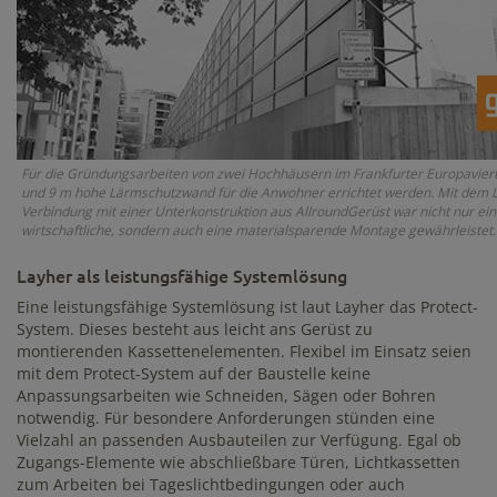
Für die Gründungsarbeiten von zwei Hochhäusern im Frankfurter Europavierte
und 9 m hohe Lärmschutzwand für die Anwohner errichtet werden. Mit dem L
Verbindung mit einer Unterkonstruktion aus AllroundGerüst war nicht nur ein
wirtschaftliche, sondern auch eine materialsparende Montage gewährleistet.
Layher als leistungsfähige Systemlösung
Eine leistungsfähige Systemlösung ist laut Layher das Protect-
System. Dieses besteht aus leicht ans Gerüst zu
montierenden Kassettenelementen. Flexibel im Einsatz seien
mit dem Protect-System auf der Baustelle keine
Anpassungsarbeiten wie Schneiden, Sägen oder Bohren
notwendig. Für besondere Anforderungen stünden eine
Vielzahl an passenden Ausbauteilen zur Verfügung. Egal ob
Zugangs-Elemente wie abschließbare Türen, Lichtkassetten
zum Arbeiten bei Tageslichtbedingungen oder auch