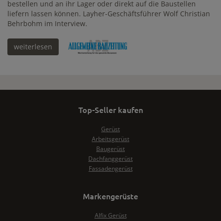
bestellen und an ihr Lager oder direkt auf die Baustellen
liefern lassen können. Layher-Geschäftsführer Wolf Christian
Behrbohm im Interview.
weiterlesen
Top-Seller kaufen
Gerüst
Arbeitsgerüst
Baugerüst
Dachfanggerüst
Fassadengerüst
Markengerüste
Alfix Gerüst