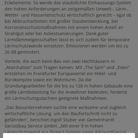
Eckelemente. So werde das staubdichte Einhausungs-System
den hohen Anforderungen an zeitgemäßen Umwelt-, Lärm-,
Wetter- und Passantenschutz wirtschaftlich gerecht – egal ob
bei Abbrucharbeiten mit großer Staubentwicklung, bei
Korrosionsschutzmaßnahmen mit einem hohen Anteil an
Strahlgut oder bei Asbestsanierungen. Dank guter
Lärmdämmeigenschaften lässt es sich zudem für temporäre
Lärmschutzwände einsetzen. Emissionen werden um bis zu
26 dB gemindert.
Vorteile, die auch beim Bau von zwei Hochhäusern in
„Mainhattan“ zum Tragen kamen: Mit „The Spin“ und „Eden“
entstehen im Frankfurter Europaviertel ein Hotel- und
Bürokomplex sowie ein Wohnturm. Da die
Gründungsarbeiten für die bis zu 128 m hohen Gebäude eine
große Lärmbelastung für die Anwohner bedeuten, forderte
ein Lärmschutzgutachten geeignete Maßnahmen.
„Das Bauunternehmen suchte eine wirksame und zugleich
wirtschaftliche Lösung, um den Baufortschritt nicht zu
gefährden“, berichtet Ingolf Stuber von Gemeinhardt
Gerüstbau Service GmbH. „Mit einer 9 m hohen
Lärmschutzwand aus Protect-System sowie AllroundGerüst