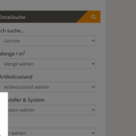
Detailsuche
Ich suche...
Menge / m²
Artikelzustand
Hersteller & System
Art
n