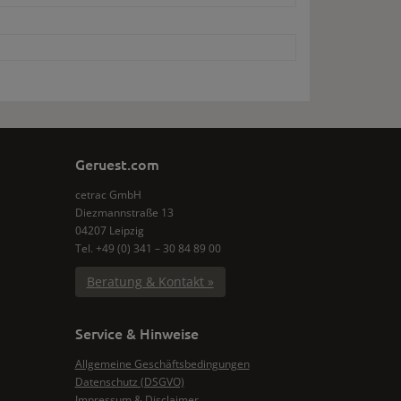
Geruest.com
cetrac GmbH
Diezmannstraße 13
04207 Leipzig
Tel. +49 (0) 341 – 30 84 89 00
Beratung & Kontakt »
Service & Hinweise
Allgemeine Geschäftsbedingungen
Datenschutz (DSGVO)
Impressum & Disclaimer