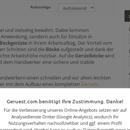
Reihenfolge:
bel und vielseitig bewährt. Dabei kommen
 Anwendung, sondern auch für Einsätze in
Bockgerüste
in ihrem Arbeitsalltag. Der Vorteil vom
gen Schritten sind die
Böcke
aufgestellt und dank der
schte Arbeitshöhe nutzbar. Auf die
Gerüstböcke
wird
d dem Handwerker eine sichere und stabile
Handwerkern einen schnellen und vor allem leichten
her mit dem Aufbau eines kompletten
Gerüsts
 im Rahmen der
Gerüstböcke
, ist das eine
konstruktion zusammengeklappt, beziehungsweise in
Geruest.com benötigt Ihre Zustimmung. Danke!
dann problemlos in einen Transporter passen.
rizontalem Untergrund aufgestellt werden. Muss
Für die Verbesserung unseres Online-Angebots setzen wir auf
r sogar Stufen überbrückt werden, muss auf
Analysedienste Dritter (Google Analytics), wodurch Ihr
stböcke
zurückgegriffen werden. Zum Beispiel der
Nutzungsverhalten nachvollziehbar und ggf. einem Profil
der verstellbaren Füße die Möglichkeit, dass er auch
zugeordnet wird. Hierbei kann es auch zu Datenübermittlungen i