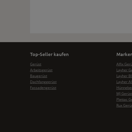
Top-Seller kaufen
Marken
Gerüst
Alfix Ger
Arbeitsgerüst
Layher G
Baugerüst
Layher Bl
Dachfanggerüst
Layher Al
Fassadengerüst
Hünnebec
MJ Gerüs
Plettac G
Rux Gerü