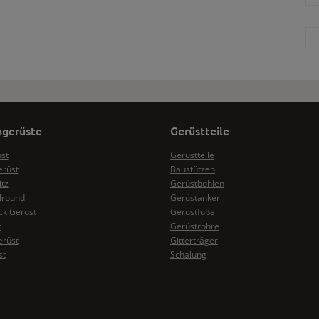
gerüste
Gerüstteile
üst
Gerüstteile
erüst
Baustützen
itz
Gerüstbohlen
lround
Gerüstanker
k Gerüst
Gerüstfüße
t
Gerüstrohre
erüst
Gitterträger
st
Schalung