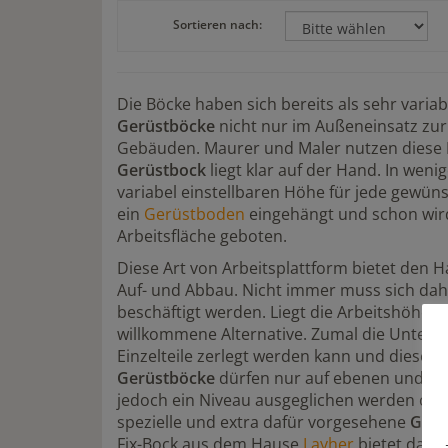
Sortieren nach:
Die Böcke haben sich bereits als sehr varia
Gerüstböcke
nicht nur im Außeneinsatz zur
Gebäuden. Maurer und Maler nutzen diese
Gerüstbock
liegt klar auf der Hand. In weni
variabel einstellbaren Höhe für jede gewün
ein
Gerüstboden
eingehängt und schon wir
Arbeitsfläche geboten.
Diese Art von Arbeitsplattform bietet den 
Auf- und Abbau. Nicht immer muss sich da
beschäftigt werden. Liegt die Arbeitshöhe
willkommene Alternative. Zumal die Unter
Einzelteile zerlegt werden kann und diese 
Gerüstböcke
dürfen nur auf ebenen und ho
jedoch ein Niveau ausgeglichen werden ode
spezielle und extra dafür vorgesehene
Gerü
Fix-Bock aus dem Hause
Layher
bietet dank 