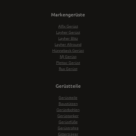
Markengerüste
Alfix Gerüst
Layher Gerüst
Layher Blitz
Layher Allround
Hünnebeck Gerüst
MJ Gerüst
Plettac Gerüst
Rux Gerüst
Gerüstteile
Gerüstteile
Baustützen
Gerüstbohlen
Gerüstanker
Gerüstfüße
Gerüstrohre
Gitterträger