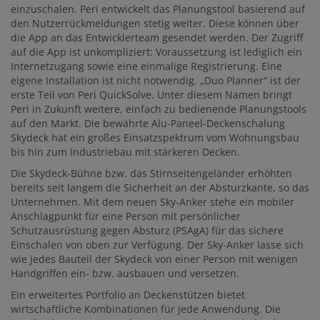
einzuschalen. Peri entwickelt das Planungstool basierend auf
den Nutzerrückmeldungen stetig weiter. Diese können über
die App an das Entwicklerteam gesendet werden. Der Zugriff
auf die App ist unkompliziert: Voraussetzung ist lediglich ein
Internetzugang sowie eine einmalige Registrierung. Eine
eigene Installation ist nicht notwendig. „Duo Planner“ ist der
erste Teil von Peri QuickSolve. Unter diesem Namen bringt
Peri in Zukunft weitere, einfach zu bedienende Planungstools
auf den Markt. Die bewährte Alu-Paneel-Deckenschalung
Skydeck hat ein großes Einsatzspektrum vom Wohnungsbau
bis hin zum Industriebau mit stärkeren Decken.
Die Skydeck-Bühne bzw. das Stirnseitengeländer erhöhten
bereits seit langem die Sicherheit an der Absturzkante, so das
Unternehmen. Mit dem neuen Sky-Anker stehe ein mobiler
Anschlagpunkt für eine Person mit persönlicher
Schutzausrüstung gegen Absturz (PSAgA) für das sichere
Einschalen von oben zur Verfügung. Der Sky-Anker lasse sich
wie jedes Bauteil der Skydeck von einer Person mit wenigen
Handgriffen ein- bzw. ausbauen und versetzen.
Ein erweitertes Portfolio an Deckenstützen bietet
wirtschaftliche Kombinationen für jede Anwendung. Die