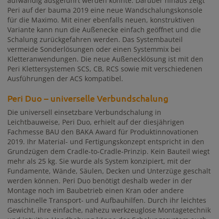
aufwändig ausgeführt werden konnte. Darüber hinaus zeigt
Peri auf der bauma 2019 eine neue Wandschalungskonsole
für die Maximo. Mit einer ebenfalls neuen, konstruktiven
Variante kann nun die Außenecke einfach geöffnet und die
Schalung zurückgefahren werden. Das Systembauteil
vermeide Sonderlösungen oder einen Systemmix bei
Kletteranwendungen. Die neue Außenecklösung ist mit den
Peri Klettersystemen SCS, CB, RCS sowie mit verschiedenen
Ausführungen der ACS kompatibel.
Peri Duo – universelle Verbundschalung
Die universell einsetzbare Verbundschalung in
Leichtbauweise, Peri Duo, erhielt auf der diesjährigen
Fachmesse BAU den BAKA Award für Produktinnovationen
2019. Ihr Material- und Fertigungskonzept entspricht in den
Grundzügen dem Cradle-to-Cradle-Prinzip. Kein Bauteil wiegt
mehr als 25 kg. Sie wurde als System konzipiert, mit der
Fundamente, Wände, Säulen, Decken und Unterzüge geschalt
werden können. Peri Duo benötigt deshalb weder in der
Montage noch im Baubetrieb einen Kran oder andere
maschinelle Transport- und Aufbauhilfen. Durch ihr leichtes
Gewicht, ihre einfache, nahezu werkzeuglose Montagetechnik