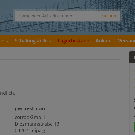
gen
Schalungsteile
Lagerbestand
Ankauf
Versan
ndlich.
geruest.com
cetrac GmbH
Diezmannstraße 13
04207 Leipzig