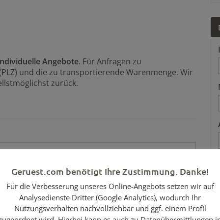
individuelle Angebote
. Für Anfragen zu
 (PLZ) und die zu transportierende Warenmenge. Wir
llstmöglichst zurück.
Geruest.com benötigt Ihre Zustimmung. Danke!
Für die Verbesserung unseres Online-Angebots setzen wir auf
Analysedienste Dritter (Google Analytics), wodurch Ihr
Nutzungsverhalten nachvollziehbar und ggf. einem Profil
zugeordnet wird. Hierbei kann es auch zu Datenübermittlungen i