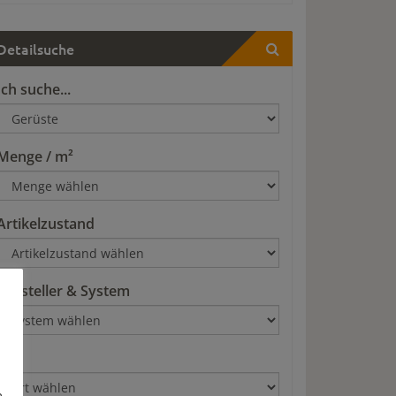
Detailsuche
Ich suche...
Menge / m²
Artikelzustand
Hersteller & System
Art
n