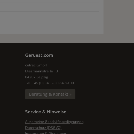
Geruest.com
cetrac GmbH
Diezmannstraße 13
04207 Leipzig
Tel. +49 (0) 341 – 30 84 89 00
Beratung & Kontakt »
Service & Hinweise
Allgemeine Geschäftsbedingungen
Datenschutz (DSGVO)
Impressum & Disclaimer