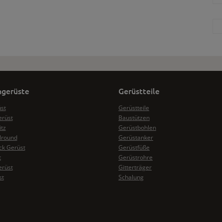
gerüste
Gerüstteile
üst
Gerüstteile
erüst
Baustützen
itz
Gerüstbohlen
lround
Gerüstanker
k Gerüst
Gerüstfüße
t
Gerüstrohre
erüst
Gitterträger
st
Schalung