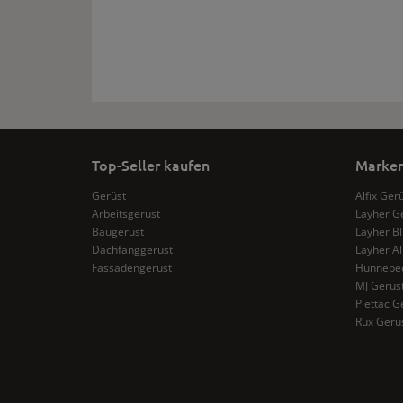
Top-Seller kaufen
Marken
Gerüst
Alfix Ger
Arbeitsgerüst
Layher G
Baugerüst
Layher Bl
Dachfanggerüst
Layher Al
Fassadengerüst
Hünnebec
MJ Gerüs
Plettac G
Rux Gerü