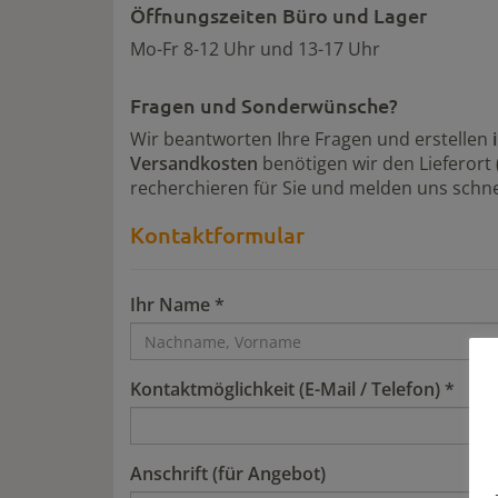
Öffnungszeiten Büro und Lager
Mo-Fr 8-12 Uhr und 13-17 Uhr
Fragen und Sonderwünsche?
Wir beantworten Ihre Fragen und erstellen
Versandkosten
benötigen wir den Lieferort
recherchieren für Sie und melden uns schne
Kontaktformular
Ihr Name *
Kontaktmöglichkeit (E-Mail / Telefon) *
Anschrift (für Angebot)