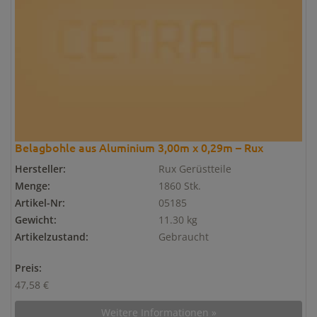
Belagbohle aus Aluminium 3,00m x 0,29m – Rux
Hersteller:
Rux Gerüstteile
Menge:
1860 Stk.
Artikel-Nr:
05185
Gewicht:
11.30 kg
Artikelzustand:
Gebraucht
Preis:
47,58 €
Weitere Informationen »