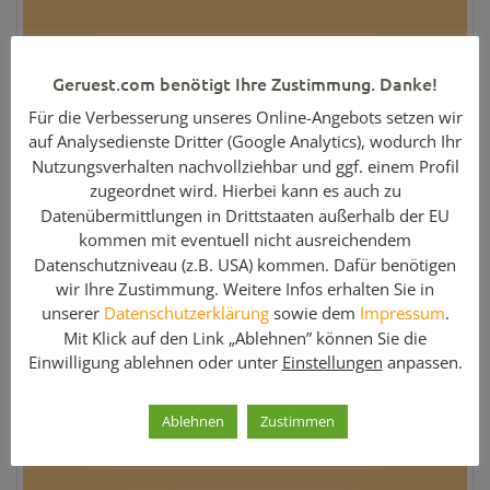
Geruest.com benötigt Ihre Zustimmung. Danke!
Belagbohle aus Aluminium 4,00m x 0,29m – Rux
Für die Verbesserung unseres Online-Angebots setzen wir
Hersteller:
Rux Gerüstteile
auf Analysedienste Dritter (Google Analytics), wodurch Ihr
Menge:
240 Stk.
Nutzungsverhalten nachvollziehbar und ggf. einem Profil
Artikel-Nr:
05186
zugeordnet wird. Hierbei kann es auch zu
Gewicht:
15 kg
Datenübermittlungen in Drittstaaten außerhalb der EU
Artikelzustand:
Gebraucht
kommen mit eventuell nicht ausreichendem
Datenschutzniveau (z.B. USA) kommen. Dafür benötigen
Preis:
wir Ihre Zustimmung. Weitere Infos erhalten Sie in
60,84 €
unserer
Datenschutzerklärung
sowie dem
Impressum
.
Mit Klick auf den Link „Ablehnen” können Sie die
Weitere Informationen »
Einwilligung ablehnen oder unter
Einstellungen
anpassen.
Ablehnen
Zustimmen