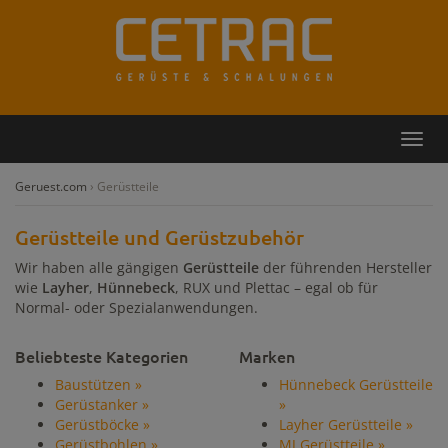
Rückruf
Kontakt
Toggl
navig
Geruest.com
›
Gerüstteile
Gerüstteile und Gerüstzubehör
Wir haben alle gängigen
Gerüstteile
der führenden Hersteller
wie
Layher
,
Hünnebeck
, RUX und Plettac – egal ob für
Normal- oder Spezialanwendungen.
Beliebteste Kategorien
Marken
Baustützen »
Hünnebeck Gerüstteile
Gerüstanker »
»
Gerüstböcke »
Layher Gerüstteile »
Gerüstbohlen »
MJ Gerüstteile »