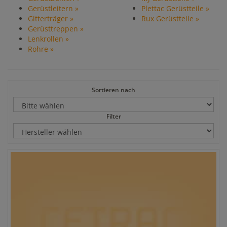
Gerüstleitern »
Plettac Gerüstteile »
Gitterträger »
Rux Gerüstteile »
Gerüsttreppen »
Lenkrollen »
Rohre »
Sortieren nach
Filter