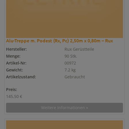
Alu-Treppe m. Podest (Rx, Pc) 2,50m x 0,80m – Rux
Hersteller:
Rux Gerüstteile
Menge:
90 Stk.
Artikel-Nr:
00972
Gewicht:
7.2 kg
Artikelzustand:
Gebraucht
Preis:
145,50 €
Weitere Informationen »