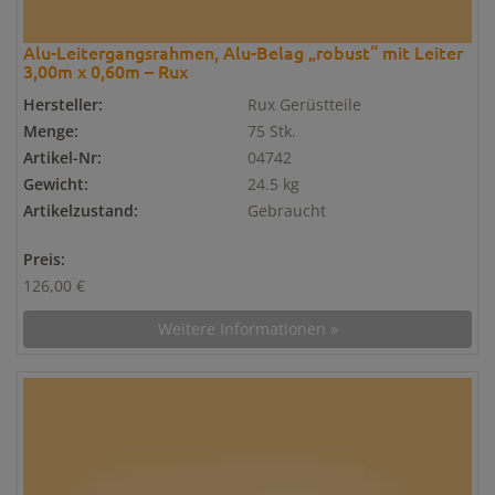
Alu-Leitergangsrahmen, Alu-Belag „robust“ mit Leiter
3,00m x 0,60m – Rux
Hersteller:
Rux Gerüstteile
Menge:
75 Stk.
Artikel-Nr:
04742
Gewicht:
24.5 kg
Artikelzustand:
Gebraucht
Preis:
126,00 €
Weitere Informationen »