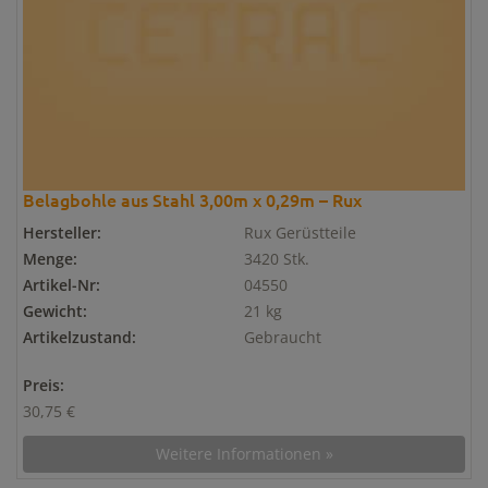
Belagbohle aus Stahl 3,00m x 0,29m – Rux
Hersteller:
Rux Gerüstteile
Menge:
3420 Stk.
Artikel-Nr:
04550
Gewicht:
21 kg
Artikelzustand:
Gebraucht
Preis:
30,75 €
Weitere Informationen »