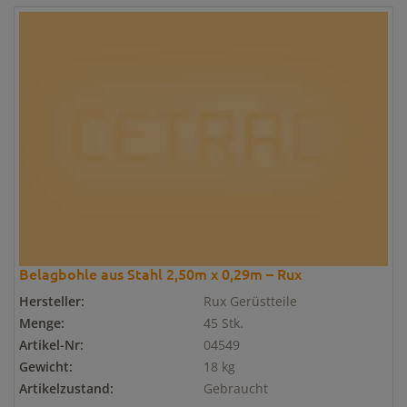
Belagbohle aus Stahl 2,50m x 0,29m – Rux
Hersteller:
Rux Gerüstteile
Menge:
45 Stk.
Artikel-Nr:
04549
Gewicht:
18 kg
Artikelzustand:
Gebraucht