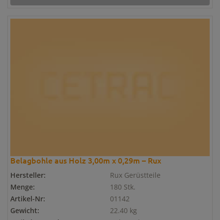
Belagbohle aus Holz 3,00m x 0,29m – Rux
Hersteller:
Rux Gerüstteile
Menge:
180 Stk.
Artikel-Nr:
01142
Gewicht:
22.40 kg