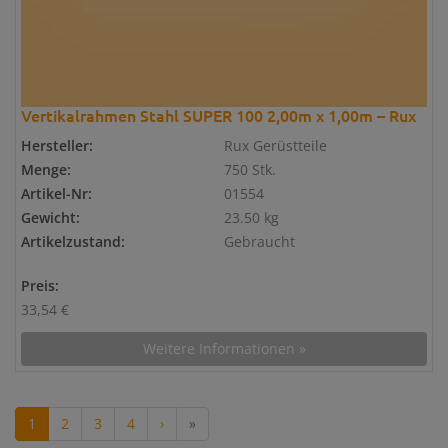
Vertikalrahmen Stahl SUPER 100 2,00m x 1,00m – Rux
Hersteller:
Rux Gerüstteile
Menge:
750 Stk.
Artikel-Nr:
01554
Gewicht:
23.50 kg
Artikelzustand:
Gebraucht
Preis:
33,54 €
Weitere Informationen »
1
2
3
4
›
»