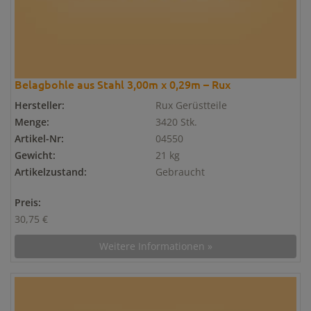
Belagbohle aus Stahl 3,00m x 0,29m – Rux
Hersteller:
Rux Gerüstteile
Menge:
3420 Stk.
Artikel-Nr:
04550
Gewicht:
21 kg
Artikelzustand:
Gebraucht
Preis:
30,75 €
Weitere Informationen »