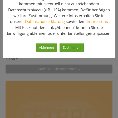
kommen mit eventuell nicht ausreichendem
Belagbohle aus Aluminium 4,00m x 0,29m – Rux
Datenschutzniveau (z.B. USA) kommen. Dafür benötigen
Hersteller:
Rux Gerüstteile
wir Ihre Zustimmung. Weitere Infos erhalten Sie in
unserer
Datenschutzerklärung
sowie dem
Impressum
.
Menge:
240 Stk.
Mit Klick auf den Link „Ablehnen” können Sie die
Artikel-Nr:
05186
Einwilligung ablehnen oder unter
Einstellungen
anpassen.
Gewicht:
15 kg
Artikelzustand:
Gebraucht
Ablehnen
Zustimmen
Preis:
60,84 €
Weitere Informationen »