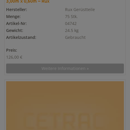
3,00m x 0,60m – Rux
Hersteller:
Rux Gerüstteile
Menge:
75 Stk.
Artikel-Nr:
04742
Gewicht:
24.5 kg
Artikelzustand:
Gebraucht
Preis:
126,00 €
Weitere Informationen »