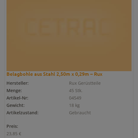
Belagbohle aus Stahl 2,50m x 0,29m – Rux
Hersteller:
Rux Gerüstteile
Menge:
45 Stk.
Artikel-Nr:
04549
Gewicht:
18 kg
Artikelzustand:
Gebraucht
Preis:
23,85 €