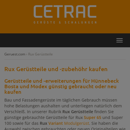
Rückruf
Kontakt
Toggl
navig
Geruest.com
›
Rux Gerüstteile
Rux Gerüstteile und -zubehöhr kaufen
Gerüstteile und -erweiterungen für Hünnebeck
Bosta und Modex günstig gebraucht oder neu
kaufen
Bau und Fassadengerüste im täglichen Gebrauch müssen
hohe Belastungen aushalten und unterliegen natürlich dem
Verschleiß. In unserer Rubrik
Rux Gerüstteile
finden Sie
günstige gebrauchte Gerüstteile für Rux
Super 65
und Super
100 sowie für das
Rux
Variant
Modulgerüst
. Sie haben die
Auswahl zwischen gebrauchten oder neuen Originalteilen wie