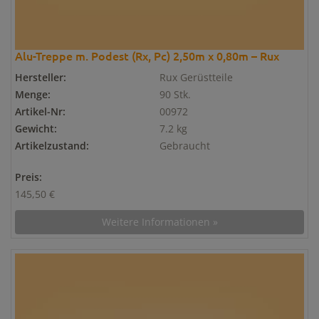
Alu-Treppe m. Podest (Rx, Pc) 2,50m x 0,80m – Rux
Hersteller:
Rux Gerüstteile
Menge:
90 Stk.
Artikel-Nr:
00972
Gewicht:
7.2 kg
Artikelzustand:
Gebraucht
Preis:
145,50 €
Weitere Informationen »