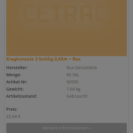
Kragkonsole 2-bohlig 0,65m – Rux
Hersteller:
Rux Gerüstteile
Menge:
80 Stk.
Artikel-Nr:
00595
Gewicht:
7.60 kg
Artikelzustand:
Gebraucht
Preis:
22,64 €
Weitere Informationen »