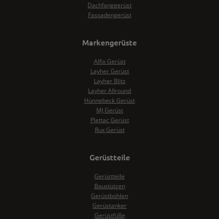
Dachfanggerüst
Fassadengerüst
Markengerüste
Alfix Gerüst
Layher Gerüst
Layher Blitz
Layher Allround
Hünnebeck Gerüst
MJ Gerüst
Plettac Gerüst
Rux Gerüst
Gerüstteile
Gerüstteile
Baustützen
Gerüstbohlen
Gerüstanker
Gerüstfüße