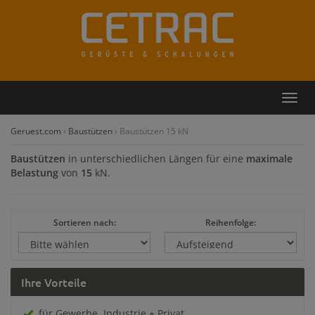
Rückruf
Kontakt
Toggl
navig
Geruest.com
›
Baustützen
›
Baustützen 15 kN
Baustützen
in unterschiedlichen Längen für eine
maximale
Belastung
von
15
kN.
Sortieren nach:
Reihenfolge:
Ihre Vorteile
für Gewerbe, Industrie + Privat