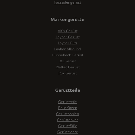
Fassadengerüst
Markengerüste
Alfix Gerüst
Layher Gerüst
Layher Blitz
Layher Allround
Hünnebeck Gerüst
MJ Gerüst
Plettac Gerüst
Rux Gerüst
Gerüstteile
Gerüstteile
Baustützen
Gerüstbohlen
Gerüstanker
Gerüstfüße
Gerüstrohre