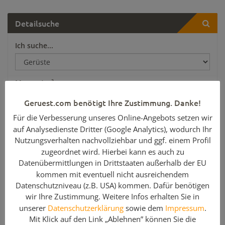
Detailsuche
Ich suche...
Menge / m²
Geruest.com benötigt Ihre Zustimmung. Danke!
Für die Verbesserung unseres Online-Angebots setzen wir
Artikelzustand
auf Analysedienste Dritter (Google Analytics), wodurch Ihr
Nutzungsverhalten nachvollziehbar und ggf. einem Profil
zugeordnet wird. Hierbei kann es auch zu
Hersteller & System
Datenübermittlungen in Drittstaaten außerhalb der EU
kommen mit eventuell nicht ausreichendem
Datenschutzniveau (z.B. USA) kommen. Dafür benötigen
Art
wir Ihre Zustimmung. Weitere Infos erhalten Sie in
unserer
Datenschutzerklärung
sowie dem
Impressum
.
Mit Klick auf den Link „Ablehnen” können Sie die