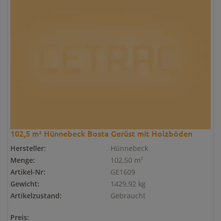
102,5 m² Hünnebeck Bosta Gerüst mit Holzböden
Hersteller:
Hünnebeck
Menge:
102,50 m²
Artikel-Nr:
GE1609
Gewicht:
1429,92 kg
Artikelzustand:
Gebraucht
Preis: