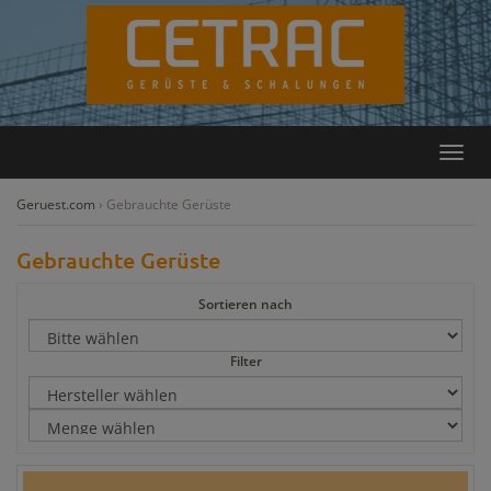
Rückruf
Kontakt
Toggl
navig
Geruest.com
›
Gebrauchte Gerüste
Gebrauchte Gerüste
Sortieren nach
Filter