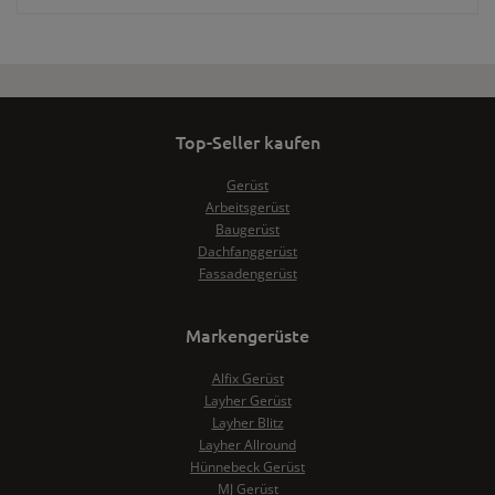
Top-Seller kaufen
Gerüst
Arbeitsgerüst
Baugerüst
Dachfanggerüst
Fassadengerüst
Markengerüste
Alfix Gerüst
Layher Gerüst
Layher Blitz
Layher Allround
Hünnebeck Gerüst
MJ Gerüst