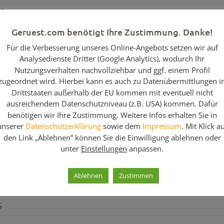
ng
00 x 0,65m
Geruest.com benötigt Ihre Zustimmung. Danke!
Für die Verbesserung unseres Online-Angebots setzen wir auf
ahl 2,50m x 0,29m
Analysedienste Dritter (Google Analytics), wodurch Ihr
it Traverse 1,00 x 0,65m
Nutzungsverhalten nachvollziehbar und ggf. einem Profil
zugeordnet wird. Hierbei kann es auch zu Datenübermittlungen i
,50m
Drittstaaten außerhalb der EU kommen mit eventuell nicht
ausreichendem Datenschutzniveau (z.B. USA) kommen. Dafür
ppelt 0,65m
benötigen wir Ihre Zustimmung. Weitere Infos erhalten Sie in
unserer
Datenschutzerklärung
sowie dem
Impressum
. Mit Klick a
den Link „Ablehnen” können Sie die Einwilligung ablehnen oder
Feldlänge 2,50m)
unter
Einstellungen
anpassen.
m
Ablehnen
Zustimmen
60m
5