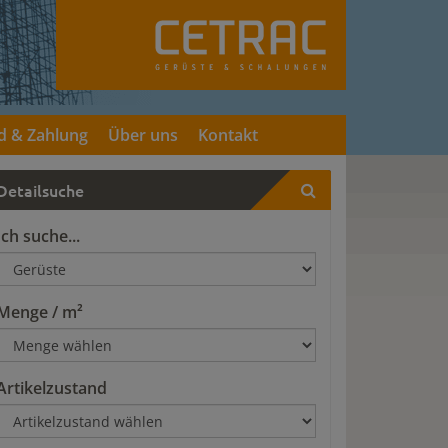
d & Zahlung
Über uns
Kontakt
Detailsuche
Ich suche...
Menge / m²
Artikelzustand