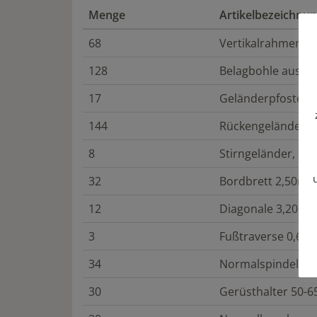
Menge
Artikelbezeichnu
68
Vertikalrahmen 2,
128
Belagbohle aus St
17
Geländerpfosten m
144
Rückengeländer 2
8
Stirngeländer, do
32
Bordbrett 2,50m
12
Diagonale 3,20m (
3
Fußtraverse 0,65
34
Normalspindel 0,
30
Gerüsthalter 50-6