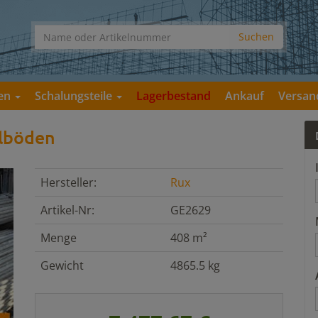
gen
Schalungsteile
Lagerbestand
Ankauf
Versan
hlböden
Hersteller:
Rux
Artikel-Nr:
GE2629
Menge
408 m²
Gewicht
4865.5 kg