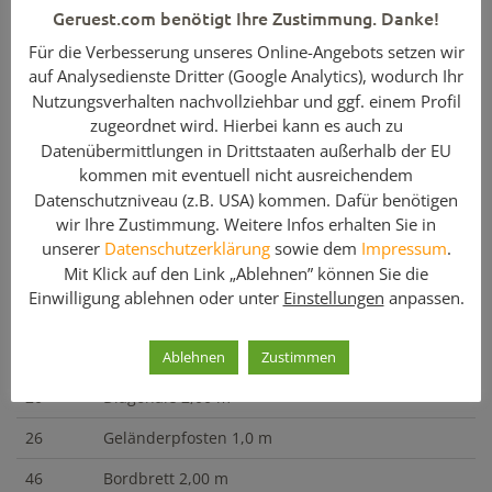
Geruest.com benötigt Ihre Zustimmung. Danke!
Für die Verbesserung unseres Online-Angebots setzen wir
Enthaltene Komponenten
auf Analysedienste Dritter (Google Analytics), wodurch Ihr
Nutzungsverhalten nachvollziehbar und ggf. einem Profil
Menge
Artikelbezeichnung
zugeordnet wird. Hierbei kann es auch zu
Datenübermittlungen in Drittstaaten außerhalb der EU
104
Vertikalrahmen 70 2,00 m
kommen mit eventuell nicht ausreichendem
92
Alubelagtafel 2,00 m
Datenschutzniveau (z.B. USA) kommen. Dafür benötigen
wir Ihre Zustimmung. Weitere Infos erhalten Sie in
8
Alu-Leiterbelegtafel mit Alu Leiter 2,50 m
unserer
Datenschutzerklärung
sowie dem
Impressum
.
Mit Klick auf den Link „Ablehnen” können Sie die
184
Rückengeländer 2,00 m
Einwilligung ablehnen oder unter
Einstellungen
anpassen.
16
Rückengeländer 2,50 m / Diagonale 1,60 m
8
Seitengeländer 70
Ablehnen
Zustimmen
20
Diagonale 2,00 m
26
Geländerpfosten 1,0 m
46
Bordbrett 2,00 m