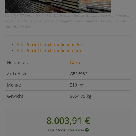
Die abgebildeten Gerüste & Gerüstteile sind als Beispiel zu verstehen und
zeigen nicht zwangsläufig die im Angebot beschriebenen Artikel, Marken
oder Hersteller.
Alle Produkte mit ähnlichem Preis
Alle Produkte mit ähnlichen qm
Hersteller:
Geku
Artikel-Nr:
GE26932
Menge
510 m²
Gewicht
5054.75 kg
8.003,91 €
zzgl. MwSt. +
Versand