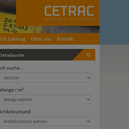
d & Zahlung
Über uns
Kontakt
Detailsuche
Ich suche...
Menge / m²
Artikelzustand