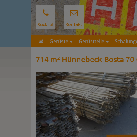
Rückruf
Kontakt
Gerüste
Gerüstteile
Schalun
714 m² Hünnebeck Bosta 70 