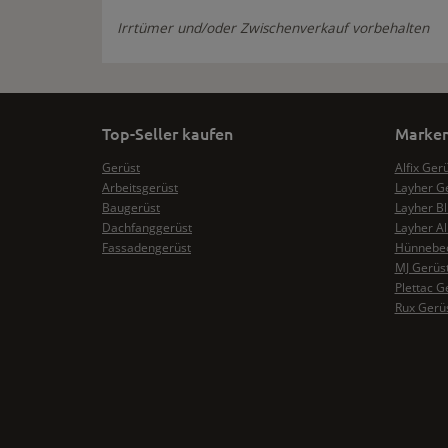
Irrtümer und/oder Zwischenverkauf vorbehalten
Top-Seller kaufen
Marken
Gerüst
Alfix Ger
Arbeitsgerüst
Layher G
Baugerüst
Layher Bl
Dachfanggerüst
Layher Al
Fassadengerüst
Hünnebec
MJ Gerüs
Plettac G
Rux Gerü