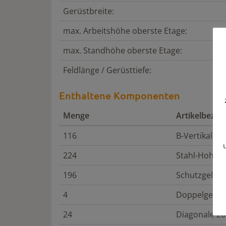
Gerüstbreite:
max. Arbeitshöhe oberste Etage:
max. Standhöhe oberste Etage:
Feldlänge / Gerüsttiefe:
Enthaltene Komponenten
Menge
Artikelbezei
116
B-Vertikalra
224
Stahl-Hohlka
196
Schutzgelän
4
Doppelgelän
24
Diagonale 200