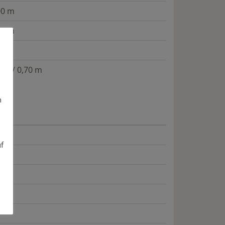
00 m
20 m
0 m
0 m / 0,70 m
n
uf