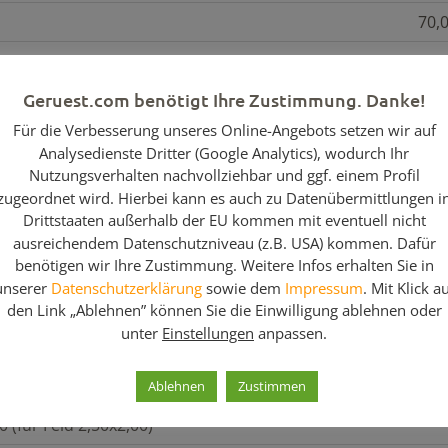
70,
10,
Geruest.com benötigt Ihre Zustimmung. Danke!
8,2
Für die Verbesserung unseres Online-Angebots setzen wir auf
2,5
Analysedienste Dritter (Google Analytics), wodurch Ihr
Nutzungsverhalten nachvollziehbar und ggf. einem Profil
zugeordnet wird. Hierbei kann es auch zu Datenübermittlungen i
Drittstaaten außerhalb der EU kommen mit eventuell nicht
chnung
ausreichendem Datenschutzniveau (z.B. USA) kommen. Dafür
benötigen wir Ihre Zustimmung. Weitere Infos erhalten Sie in
hmen 200/70
unserer
Datenschutzerklärung
sowie dem
Impressum
. Mit Klick a
stenbelag 250/32
den Link „Ablehnen” können Sie die Einwilligung ablehnen oder
unter
Einstellungen
anpassen.
der 250
der 70 quer
Ablehnen
Zustimmen
 (für Feld 2,50x2,00)