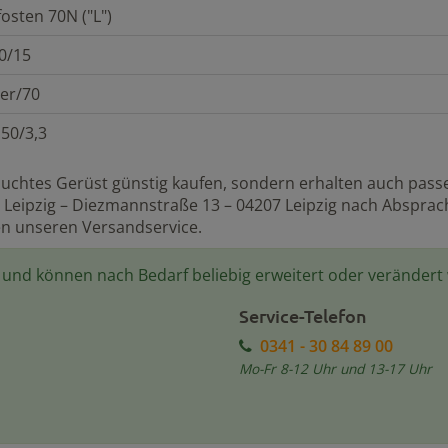
osten 70N ("L")
0/15
er/70
 50/3,3
uchtes Gerüst günstig kaufen, sondern erhalten auch passen
Leipzig – Diezmannstraße 13 – 04207 Leipzig nach Absprache
en unseren Versandservice.
e und können nach Bedarf beliebig erweitert oder verändert
Service-Telefon
0341 - 30 84 89 00
Mo-Fr 8-12 Uhr und 13-17 Uhr