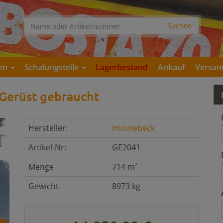
gen
Schalungsteile
Lagerbestand
Ankauf
Versan
Gerüst gebraucht
Hersteller:
Hünnebeck
Artikel-Nr:
GE2041
Menge
714 m²
Gewicht
8973 kg