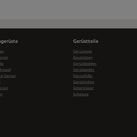
gerüste
Gerüstteile
üst
Gerüstteile
erüst
Baustützen
itz
Gerüstbohlen
lround
Gerüstanker
k Gerüst
Gerüstfüße
t
Gerüstrohre
erüst
Gitterträger
st
Schalung