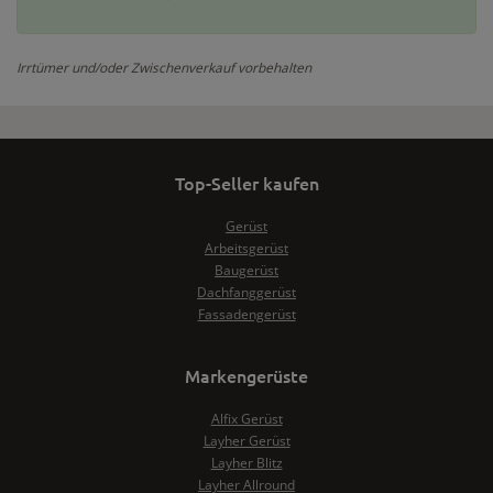
Irrtümer und/oder Zwischenverkauf vorbehalten
Top-Seller kaufen
Gerüst
Arbeitsgerüst
Baugerüst
Dachfanggerüst
Fassadengerüst
Markengerüste
Alfix Gerüst
Layher Gerüst
Layher Blitz
Layher Allround