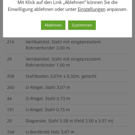
Mit Klick auf den Link „Ablehnen” können Sie die
Feldlänge / Gerüsttiefe:
3,07 m / 0,73 m
Einwilligung ablehnen oder unter
Einstellungen
anpassen.
Enthaltene Komponenten
Ablehnen
Zustimmen
Menge
Artikelbezeichnung
216
Vertikalstiel, Stahl mit eingepresstem
Rohrverbinder 2,00 m
29
Vertikalstiel, Stahl mit eingepresstem
Rohrverbinder 1,00 m
208
Stahlboden 3,07m x 0,32m, gelocht
260
O-Riegel, Stahl 3,07 m
44
O-Riegel, Stahl 0,73 m
151
U-Riegel, Stahl 0,73 m
20
Diagonale, Stahl 3,58 m (Feld 2,00 x 3,07 m)
104
U-Bordbrett Holz 3,07 m