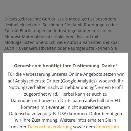
Dieses gebrauchte Gerüst ist als Modulgerüst besonders
flexibel einsetzbar. So können Sie damit Rundungen oder
Spezial-Einrüstungen an Industriegebäuden mit einem
Mindest-Materialeinsatz realisieren. Es sind mit
Modulgerüsten unendlich viele Aufbau-Varianten denkbar.
Auch 1,09er Gerüstbreiten oder Raumgerüste können Sie
damit umsetzen. Wenn Sie z.B. noch ein paar Gerüstfüße
zusätzlich erwerben, können Sie das Gerüst ohne
Geruest.com benötigt Ihre Zustimmung. Danke!
Flächenverlust über Eck stellen.
Für die Verbesserung unseres Online-Angebots setzen wir
Wollen Sie eine gängige Gebäudefassade einrüsten, ist dafür
ein Fassadengerüst besser geeignet.
auf Analysedienste Dritter (Google Analytics), wodurch Ihr
Nutzungsverhalten nachvollziehbar und ggf. einem Profil
Weitere Details
zugeordnet wird. Hierbei kann es auch zu
Datenübermittlungen in Drittstaaten außerhalb der EU
Gerüstbreite:
79,82 m
kommen mit eventuell nicht ausreichendem
Datenschutzniveau (z.B. USA) kommen. Dafür benötigen
max. Arbeitshöhe oberste Etage:
10,20 m
wir Ihre Zustimmung. Weitere Infos erhalten Sie in
max. Standhöhe oberste Etage:
8,20 m
unserer
Datenschutzerklärung
sowie dem
Impressum
.