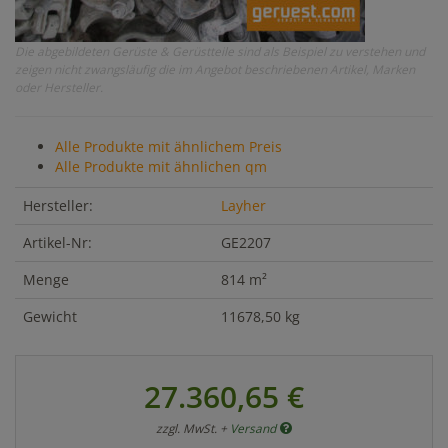
Die abgebildeten Gerüste & Gerüstteile sind als Beispiel zu verstehen und
zeigen nicht zwangsläufig die im Angebot beschriebenen Artikel, Marken
oder Hersteller.
Alle Produkte mit ähnlichem Preis
Alle Produkte mit ähnlichen qm
Hersteller:
Layher
Artikel-Nr:
GE2207
Menge
814 m²
Gewicht
11678,50 kg
27.360,65 €
zzgl. MwSt. +
Versand