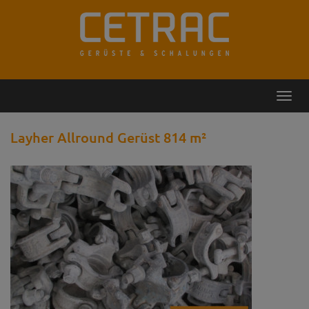
Rückruf
Kontakt
Toggl
navig
Layher Allround Gerüst 814 m²