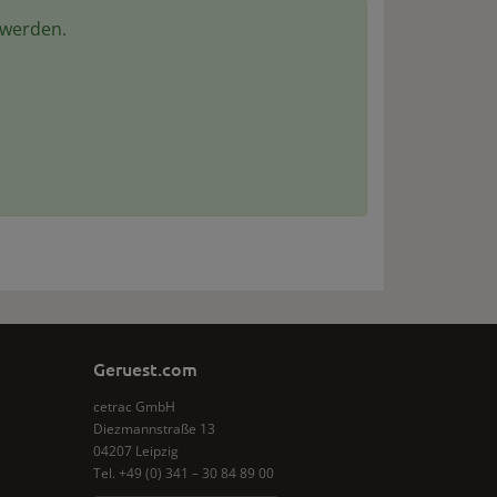
 werden.
Geruest.com
cetrac GmbH
Diezmannstraße 13
04207 Leipzig
Tel. +49 (0) 341 – 30 84 89 00