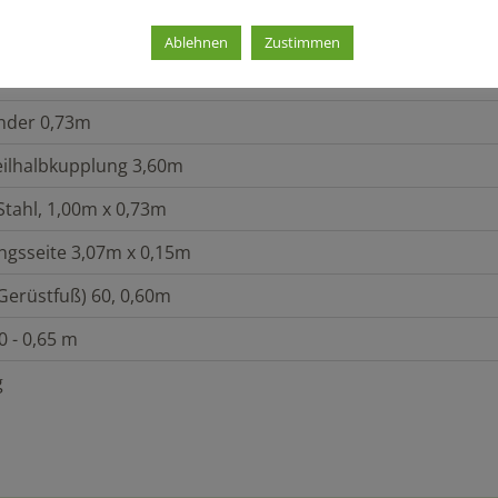
07m x 0,61m
Ablehnen
Zustimmen
3,07m
nder 0,73m
eilhalbkupplung 3,60m
Stahl, 1,00m x 0,73m
ängsseite 3,07m x 0,15m
Gerüstfuß) 60, 0,60m
0 - 0,65 m
g