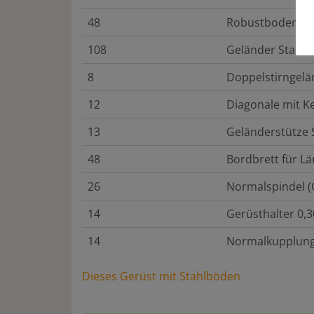
48
Robustboden 3,
108
Geländer Stahl 
8
Doppelstirngelä
12
Diagonale mit K
13
Geländerstütze 
48
Bordbrett für L
26
Normalspindel (
14
Gerüsthalter 0,3
14
Normalkupplun
Dieses Gerüst mit Stahlböden