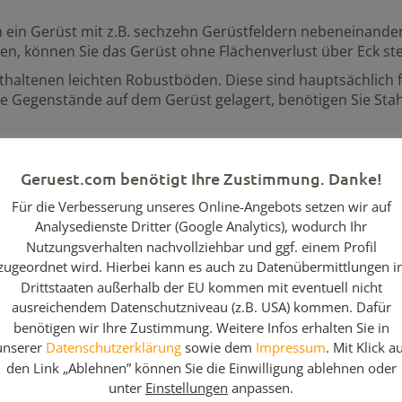
m ein Gerüst mit z.B. sechzehn Gerüstfeldern nebeneinander
en, können Sie das Gerüst ohne Flächenverlust über Eck ste
nthaltenen leichten Robustböden. Diese sind hauptsächlich f
 Gegenstände auf dem Gerüst gelagert, benötigen Sie Sta
36,
Geruest.com benötigt Ihre Zustimmung. Danke!
Für die Verbesserung unseres Online-Angebots setzen wir auf
10,
Analysedienste Dritter (Google Analytics), wodurch Ihr
8,2
Nutzungsverhalten nachvollziehbar und ggf. einem Profil
zugeordnet wird. Hierbei kann es auch zu Datenübermittlungen i
3,0
Drittstaaten außerhalb der EU kommen mit eventuell nicht
ausreichendem Datenschutzniveau (z.B. USA) kommen. Dafür
benötigen wir Ihre Zustimmung. Weitere Infos erhalten Sie in
unserer
Datenschutzerklärung
sowie dem
Impressum
. Mit Klick a
ung
den Link „Ablehnen” können Sie die Einwilligung ablehnen oder
unter
Einstellungen
anpassen.
hl 2,00m x 0,73m