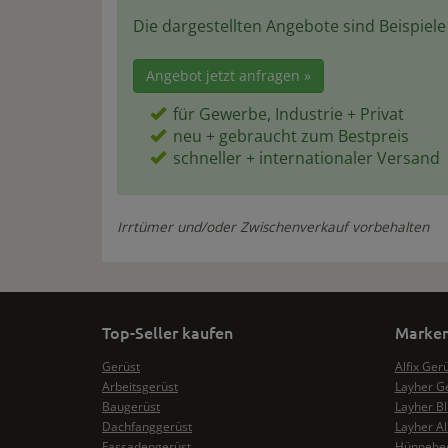
Die dargestellten Angebote sind Beispiel
Angebot jetzt anfragen »
für Gewerbe, Industrie + Privat
neu + gebraucht zum Bestpreis
schneller + internationaler Versand
Irrtümer und/oder Zwischenverkauf vorbehalten
Top-Seller kaufen
Marken
Gerüst
Alfix Ger
Arbeitsgerüst
Layher G
Baugerüst
Layher Bl
Dachfanggerüst
Layher Al
Fassadengerüst
Hünnebec