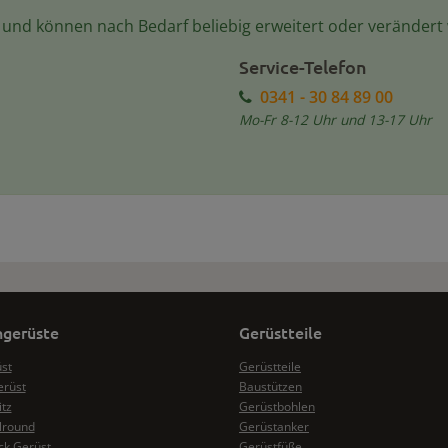
e und können nach Bedarf beliebig erweitert oder verändert
Service-Telefon
0341 - 30 84 89 00
Mo-Fr 8-12 Uhr und 13-17 Uhr
gerüste
Gerüstteile
üst
Gerüstteile
erüst
Baustützen
itz
Gerüstbohlen
lround
Gerüstanker
k Gerüst
Gerüstfüße