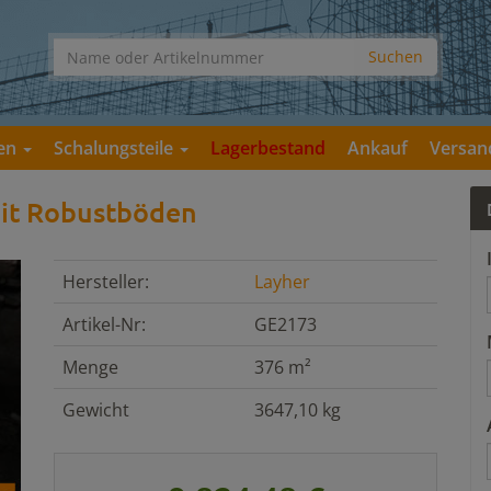
gen
Schalungsteile
Lagerbestand
Ankauf
Versan
mit Robustböden
Hersteller:
Layher
Artikel-Nr:
GE2173
Menge
376 m²
Gewicht
3647,10 kg