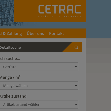
d & Zahlung
Über uns
Kontakt
Detailsuche
Ich suche...
Menge / m²
Artikelzustand