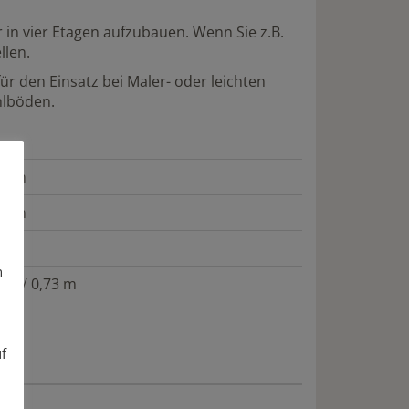
 in vier Etagen aufzubauen. Wenn Sie z.B.
llen.
ür den Einsatz bei Maler- oder leichten
hlböden.
84 m
20 m
0 m
n
7 m / 0,73 m
uf