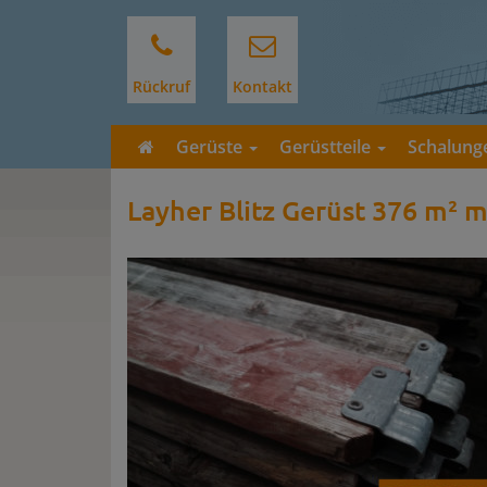
Rückruf
Kontakt
Gerüste
Gerüstteile
Schalun
Layher Blitz Gerüst 376 m² 