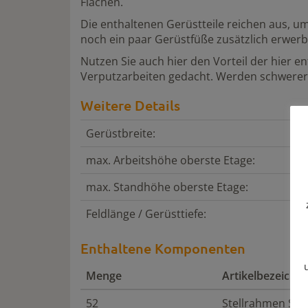
Flächen.
Die enthaltenen Gerüstteile reichen aus, u
noch ein paar Gerüstfüße zusätzlich erwerb
Nutzen Sie auch hier den Vorteil der hier e
Verputzarbeiten gedacht. Werden schwerere
Weitere Details
Gerüstbreite:
max. Arbeitshöhe oberste Etage:
max. Standhöhe oberste Etage:
Feldlänge / Gerüsttiefe:
Enthaltene Komponenten
Menge
Artikelbezeichn
52
Stellrahmen Sta