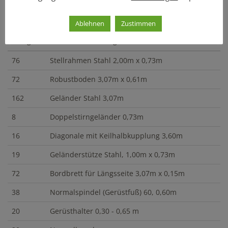
Enthaltene Komponenten
Ablehnen
Zustimmen
Menge
Artikelbezeichnung
76
Stellrahmen Stahl 2,00m x 0,73m
72
Robustboden 3,07m x 0,61m
162
Geländer Stahl 3,07m
8
Doppelstirngeländer 0,73m
16
Diagonale mit Keilhalbkupplung 3,60m
19
Geländerstütze Stahl, 1,00m x 0,73m
72
Bordbrett für Längsseite 3,07m x 0,15m
38
Normalspindel (Gerüstfuß) 60, 0,60m
20
Gerüsthalter 0,30 - 0,65 m