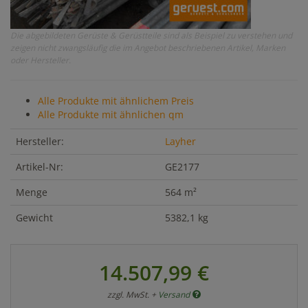
Die abgebildeten Gerüste & Gerüstteile sind als Beispiel zu verstehen und
zeigen nicht zwangsläufig die im Angebot beschriebenen Artikel, Marken
oder Hersteller.
Alle Produkte mit ähnlichem Preis
Alle Produkte mit ähnlichen qm
Hersteller:
Layher
Artikel-Nr:
GE2177
Menge
564 m²
Gewicht
5382,1 kg
14.507,99 €
zzgl. MwSt. +
Versand