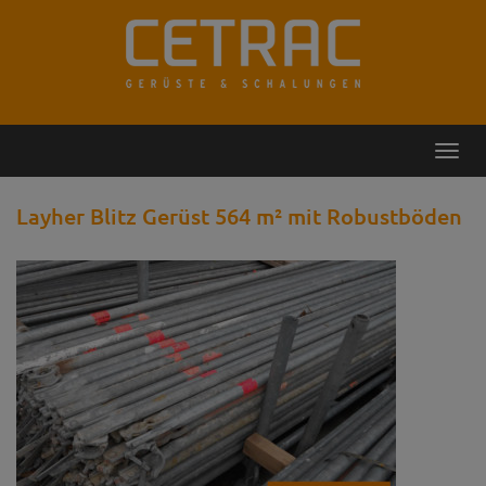
Rückruf
Kontakt
Toggl
navig
Layher Blitz Gerüst 564 m² mit Robustböden