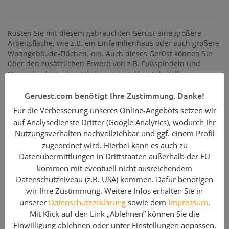
Rüsten Sie mit diesem gebrauchten Gerüst eine größere
Arbeitsfläche, wie z.B. ein Einfamilienhaus oder auch größere
Wohngebäude-Flächen, ein. Auch dieses Gerüst können Sie
über den zusätzlichen Erwerb von z.B. Fußspindeln und
Stirngeländern ohne Flächenverlust über Eck stellen.
Nutzen Sie den Vorteil der enthaltenen leichten
Geruest.com benötigt Ihre Zustimmung. Danke!
Robustböden. Diese sind hauptsächlich für den Einsatz bei
Maler- oder leichten Verputzarbeiten vorgesehen. Werden
Für die Verbesserung unseres Online-Angebots setzen wir
schwerere Gegenstände auf dem Gerüst gelagert, benötigen
auf Analysedienste Dritter (Google Analytics), wodurch Ihr
Sie Stahlböden.
Nutzungsverhalten nachvollziehbar und ggf. einem Profil
zugeordnet wird. Hierbei kann es auch zu
Weitere Details
Datenübermittlungen in Drittstaaten außerhalb der EU
kommen mit eventuell nicht ausreichendem
Gerüstbreite:
55,26 m
Datenschutzniveau (z.B. USA) kommen. Dafür benötigen
max. Arbeitshöhe oberste Etage:
10,20 m
wir Ihre Zustimmung. Weitere Infos erhalten Sie in
unserer
Datenschutzerklärung
sowie dem
Impressum
.
max. Standhöhe oberste Etage:
8,20 m
Mit Klick auf den Link „Ablehnen” können Sie die
Einwilligung ablehnen oder unter
Einstellungen
anpassen.
Feldlänge / Gerüsttiefe:
3,07 m / 0,73 m