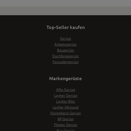
Top-Seller kaufen
Gerüst
Arbeitsgerüst
Baugerüst
Dachfanggerüst
Fassadengerüst
Markengerüste
Alfix Gerüst
Layher Gerüst
Layher Blitz
Layher Allround
Hünnebeck Gerüst
MJ Gerüst
Plettac Gerüst
Rux Gerüst