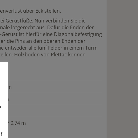
nverlust über Eck stellen.
ei Gerüstfüße. Nun verbinden Sie die
nale lotgerecht aus. Dafür die Enden der
Gerüst ist hierfür eine Diagonalbefestigung
ber die Pins an den oberen Enden der
ie entweder alle fünf Felder in einem Turm
teilen. Holzböden von Plettac können
,00 m
20 m
n
0 m
0 m / 0,74 m
uf