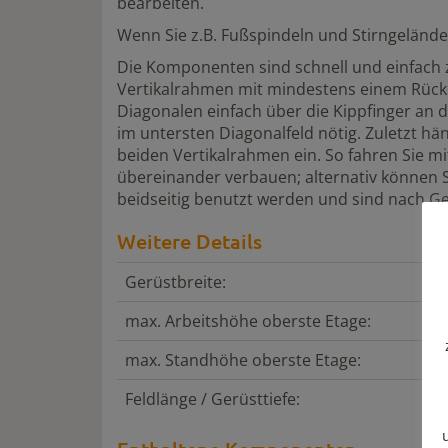
bearbeiten.
Wenn Sie z.B. Fußspindeln und Stirngeländer
Die Komponenten sind schnell und einfach 
Vertikalrahmen mit mindestens einem Rücken
Diagonalen einfach über die Kippfinger an 
im untersten Diagonalfeld nötig. Zuletzt h
beiden Vertikalrahmen ein. So fahren Sie mi
übereinander verbauen; alternativ können S
beidseitig benutzt werden und sind nach Ge
Weitere Details
Gerüstbreite:
max. Arbeitshöhe oberste Etage:
max. Standhöhe oberste Etage:
Feldlänge / Gerüsttiefe: