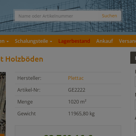
gen
Schalungsteile
Lagerbestand
Ankauf
Versan
it Holzböden
Hersteller:
Plettac
Artikel-Nr:
GE2222
Menge
1020 m²
Gewicht
11965,80 kg