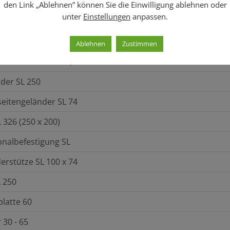
den Link „Ablehnen” können Sie die Einwilligung ablehnen oder
unter
Einstellungen
anpassen.
ichnung
en SL B74 200 x 74
Ablehnen
Zustimmen
L B32 250 x 32 x 4,4
der SL 250
seitengeländer SL 74
 326 (250 x 200)
onalbefestigung SL
erstütze SL 100 x 74
L 250
latte 60
 30 - 65