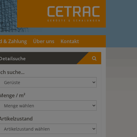
d & Zahlung
Über uns
Kontakt
Detailsuche
Ich suche...
Menge / m²
Artikelzustand