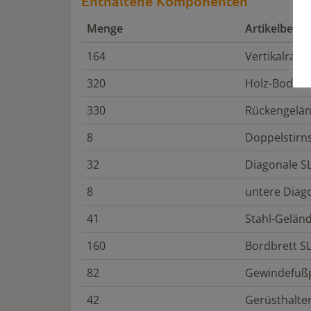
Enthaltene Komponenten
Menge
Artikelbeze
164
Vertikalrahm
320
Holz-Boden S
330
Rückengelän
8
Doppelstirn
32
Diagonale SL
8
untere Diag
41
Stahl-Geländ
160
Bordbrett S
82
Gewindefußp
42
Gerüsthalter