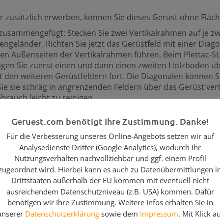
 zusätzlich erwerben, können Sie dieses Gerüst ohne Fläche
zusammengefügt: Stecken Sie zwei Vertikalrahmen auf je zw
geländer. Richten Sie jetzt das Gerüstfeld mit einer Diago
den Außenseiten der Vertikalrahmen führen. Beim Plettac-SL-
ängen Sie zuerst einen und dann einen zweiten Holzboden ü
t den weiteren Gerüstfeldern fort. Die Diagonalen können S
ie sie schräg in angrenzenden Feldern über das Gerüst ver
brauch leicht zu reinigen.
Geruest.com benötigt Ihre Zustimmung. Danke!
Für die Verbesserung unseres Online-Angebots setzen wir auf
100
Analysedienste Dritter (Google Analytics), wodurch Ihr
10,
Nutzungsverhalten nachvollziehbar und ggf. einem Profil
zugeordnet wird. Hierbei kann es auch zu Datenübermittlungen i
8,2
Drittstaaten außerhalb der EU kommen mit eventuell nicht
ausreichendem Datenschutzniveau (z.B. USA) kommen. Dafür
2,5
benötigen wir Ihre Zustimmung. Weitere Infos erhalten Sie in
unserer
Datenschutzerklärung
sowie dem
Impressum
. Mit Klick a