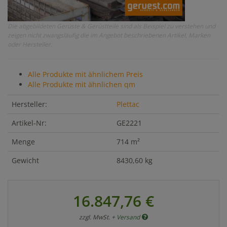
Die abgebildeten Gerüste & Gerüstteile sind als Beispiel zu verstehen und
zeigen nicht zwangsläufig die im Angebot beschriebenen Artikel, Marken
oder Hersteller.
Alle Produkte mit ähnlichem Preis
Alle Produkte mit ähnlichen qm
Hersteller:
Plettac
Artikel-Nr:
GE2221
Menge
714 m²
Gewicht
8430,60 kg
16.847,76 €
zzgl. MwSt. +
Versand