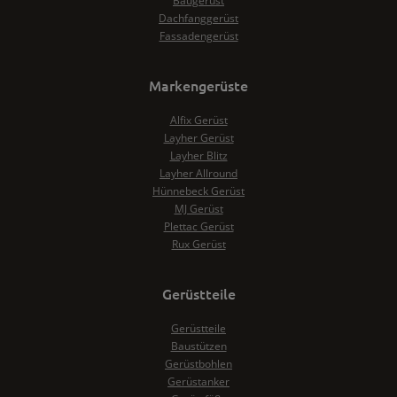
Baugerüst
Dachfanggerüst
Fassadengerüst
Markengerüste
Alfix Gerüst
Layher Gerüst
Layher Blitz
Layher Allround
Hünnebeck Gerüst
MJ Gerüst
Plettac Gerüst
Rux Gerüst
Gerüstteile
Gerüstteile
Baustützen
Gerüstbohlen
Gerüstanker