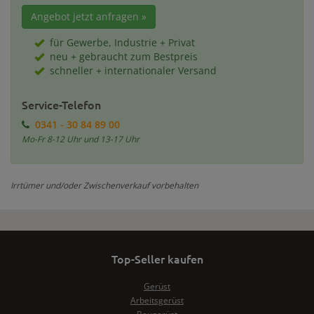
Angebot jetzt anfragen »
für Gewerbe, Industrie + Privat
neu + gebraucht zum Bestpreis
schneller + internationaler Versand
Service-Telefon
0341 - 30 84 89 00
Mo-Fr 8-12 Uhr und 13-17 Uhr
Irrtümer und/oder Zwischenverkauf vorbehalten
Top-Seller kaufen
Gerüst
Arbeitsgerüst