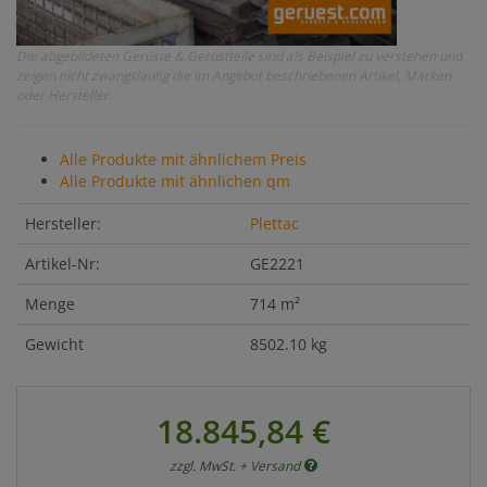
Die abgebildeten Gerüste & Gerüstteile sind als Beispiel zu verstehen und
zeigen nicht zwangsläufig die im Angebot beschriebenen Artikel, Marken
oder Hersteller.
Alle Produkte mit ähnlichem Preis
Alle Produkte mit ähnlichen qm
Hersteller:
Plettac
Artikel-Nr:
GE2221
Menge
714 m²
Gewicht
8502.10 kg
18.845,84 €
zzgl. MwSt. +
Versand