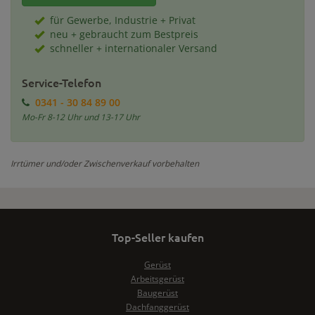
für Gewerbe, Industrie + Privat
neu + gebraucht zum Bestpreis
schneller + internationaler Versand
Service-Telefon
0341 - 30 84 89 00
Mo-Fr 8-12 Uhr und 13-17 Uhr
Irrtümer und/oder Zwischenverkauf vorbehalten
Top-Seller kaufen
Gerüst
Arbeitsgerüst
Baugerüst
Dachfanggerüst