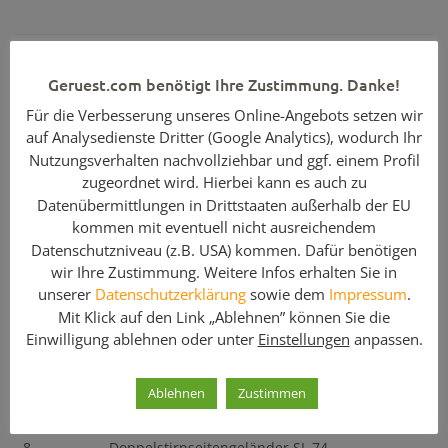
Weitere Details
Geruest.com benötigt Ihre Zustimmung. Danke!
Gerüstbreite:
70,00 m
Für die Verbesserung unseres Online-Angebots setzen wir
auf Analysedienste Dritter (Google Analytics), wodurch Ihr
max. Arbeitshöhe oberste Etage:
10,20 m
Nutzungsverhalten nachvollziehbar und ggf. einem Profil
max. Standhöhe oberste Etage:
8,20 m
zugeordnet wird. Hierbei kann es auch zu
Datenübermittlungen in Drittstaaten außerhalb der EU
Feldlänge / Gerüsttiefe:
2,50 m / 0,74 m
kommen mit eventuell nicht ausreichendem
Datenschutzniveau (z.B. USA) kommen. Dafür benötigen
Enthaltene Komponenten
wir Ihre Zustimmung. Weitere Infos erhalten Sie in
unserer
Datenschutzerklärung
sowie dem
Impressum
.
Menge
Artikelbezeichnung
Mit Klick auf den Link „Ablehnen” können Sie die
116
Vertikalrahmen SL B74 200 x 74
Einwilligung ablehnen oder unter
Einstellungen
anpassen.
224
Stahlboden SL B32 250 x 32 x 7,5
Ablehnen
Zustimmen
252
Rückengeländer SL 250
8
Doppelstirnseitengeländer SL 74