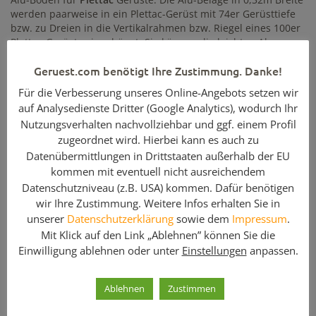
werden paarweise in ein Plettac-Gerüst mit 74er Gerüsttiefe
bzw. zu Dreien in die Vertikalrahmen bzw. Riegel eines 100er
Plettac-Gerüsts eingehängt. Sie können die leichten Alu-
Böden von Plettac beidseitig nutzen. Auf geruest.com finden
Geruest.com benötigt Ihre Zustimmung. Danke!
Sie auch Holz- und Stahlböden sowie Rahmentafeln in
unterschiedlichen Abmessungen.
Für die Verbesserung unseres Online-Angebots setzen wir
auf Analysedienste Dritter (Google Analytics), wodurch Ihr
Hinweis: Geben Sie bei Ihrer Anfrage bitte
Nutzungsverhalten nachvollziehbar und ggf. einem Profil
die benötigte Stückzahl an!
zugeordnet wird. Hierbei kann es auch zu
Datenübermittlungen in Drittstaaten außerhalb der EU
Enthaltene Komponenten
kommen mit eventuell nicht ausreichendem
Datenschutzniveau (z.B. USA) kommen. Dafür benötigen
Menge
Artikelbezeichnung
wir Ihre Zustimmung. Weitere Infos erhalten Sie in
unserer
Datenschutzerklärung
sowie dem
Impressum
.
1
Alu-Boden 300 x 32 x 5,0 / ´Plettac / gebraucht
Mit Klick auf den Link „Ablehnen” können Sie die
Einwilligung ablehnen oder unter
Einstellungen
anpassen.
Sie suchen Böden für Ihr Plettac Gerüst in anderen
Ablehnen
Zustimmen
Ausführungen? Diese Ausführungen und Abmessungen
haben wir für Sie ebenso im Angebot: