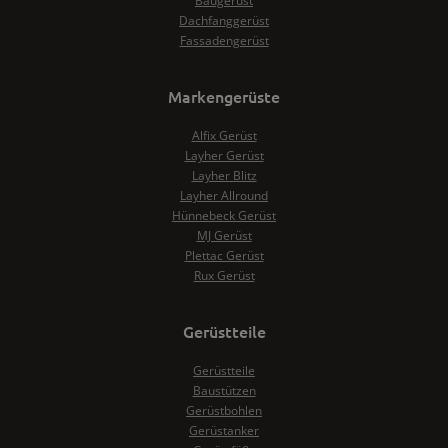
Baugerüst
Dachfanggerüst
Fassadengerüst
Markengerüste
Alfix Gerüst
Layher Gerüst
Layher Blitz
Layher Allround
Hünnebeck Gerüst
MJ Gerüst
Plettac Gerüst
Rux Gerüst
Gerüstteile
Gerüstteile
Baustützen
Gerüstbohlen
Gerüstanker