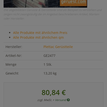
Die abgebildeten Gerüste & Gerüstteile sind als Beispiel zu verstehen und
zeigen nicht zwangsläufig die im Angebot beschriebenen Artikel, Marken
oder Hersteller.
Alle Produkte mit ähnlichem Preis
Alle Produkte mit ähnlichen qm
Hersteller:
Plettac Gerüstteile
Artikel-Nr:
GE2477
Menge
1 Stk.
Gewicht
13,20 kg
80,84 €
zzgl. MwSt. +
Versand