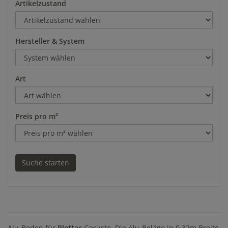
Artikelzustand
Hersteller & System
Art
Preis pro m²
Alu-Boden für
Plettac
Gerüste. Die Alu-Beläge in 0,32m Breite