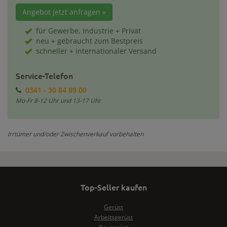
Angebot jetzt anfragen »
für Gewerbe, Industrie + Privat
neu + gebraucht zum Bestpreis
schneller + internationaler Versand
Service-Telefon
0341 - 30 84 89 00
Mo-Fr 8-12 Uhr und 13-17 Uhr
Irrtümer und/oder Zwischenverkauf vorbehalten
Top-Seller kaufen
Gerüst
Arbeitsgerüst