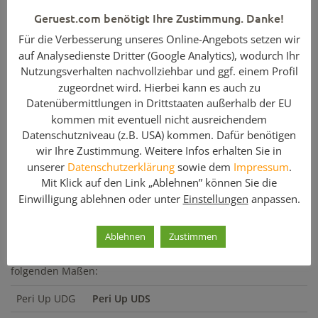
Geruest.com benötigt Ihre Zustimmung. Danke!
Belagtafeln
für
PERI
Gerüste in gebrauchtem Zustand. Diese
Gerüstbeläge gibt es in unterschiedlichen Längen ab 0,50 m.
Für die Verbesserung unseres Online-Angebots setzen wir
Sie finden auf geruest.com auch noch andere Gerüstteile für
auf Analysedienste Dritter (Google Analytics), wodurch Ihr
das PERI UP Gerüstsystem in verschiedenen Ausführungen.
Nutzungsverhalten nachvollziehbar und ggf. einem Profil
zugeordnet wird. Hierbei kann es auch zu
Hinweis: Geben Sie bei Ihrer Anfrage bitte
Datenübermittlungen in Drittstaaten außerhalb der EU
die benötigte
Stückzahl
an!
kommen mit eventuell nicht ausreichendem
Datenschutzniveau (z.B. USA) kommen. Dafür benötigen
Enthaltene Komponenten
wir Ihre Zustimmung. Weitere Infos erhalten Sie in
unserer
Datenschutzerklärung
sowie dem
Impressum
.
Menge
Artikelbezeichnung
Mit Klick auf den Link „Ablehnen” können Sie die
Einwilligung ablehnen oder unter
Einstellungen
anpassen.
1
Belagtafel Stahl UDS 32 x 300 - Peri Up
Ablehnen
Zustimmen
Peri Up Beläge finden Sie auf geruest.com auch noch in
folgenden Maßen:
Peri Up UDG
Peri Up UDS