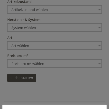
Artikelzustand
Hersteller & System
Art
Preis pro m²
Belagtafeln Stahl für Peri Up