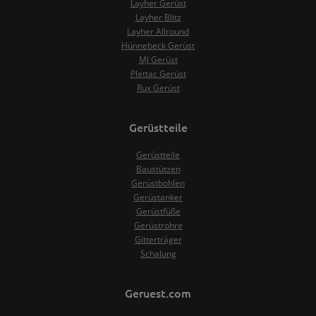
Layher Gerüst
Layher Blitz
Layher Allround
Hünnebeck Gerüst
MJ Gerüst
Plettac Gerüst
Rux Gerüst
Gerüstteile
Gerüstteile
Baustützen
Gerüstbohlen
Gerüstanker
Gerüstfüße
Gerüstrohre
Gitterträger
Schalung
Geruest.com