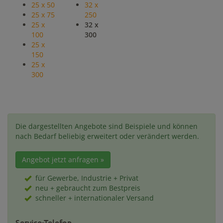
25 x 50
32 x
25 x 75
250
25 x
32 x
100
300
25 x
150
25 x
300
Die dargestellten Angebote sind Beispiele und können
nach Bedarf beliebig erweitert oder verändert werden.
Angebot jetzt anfragen »
für Gewerbe, Industrie + Privat
neu + gebraucht zum Bestpreis
schneller + internationaler Versand
Service-Telefon