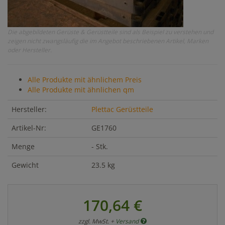
Die abgebildeten Gerüste & Gerüstteile sind als Beispiel zu verstehen und
zeigen nicht zwangsläufig die im Angebot beschriebenen Artikel, Marken
oder Hersteller.
Alle Produkte mit ähnlichem Preis
Alle Produkte mit ähnlichen qm
Hersteller:
Plettac Gerüstteile
Artikel-Nr:
GE1760
Menge
- Stk.
Gewicht
23.5 kg
170,64 €
zzgl. MwSt. +
Versand