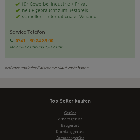
für Gewerbe, Industrie + Privat
neu + gebraucht zum Bestpreis
schneller + internationaler Versand
Service-Telefon
0341 - 30 84 89 00
Mo-Fr 8-12 Uhr und 13-17 Uhr
Irrtümer und/oder Zwischenverkauf vorbehalten
Top-Seller kaufen
Gerüst
Arbeitsgerüst
Baugerüst
Dachfanggerüst
Fassadengerüst