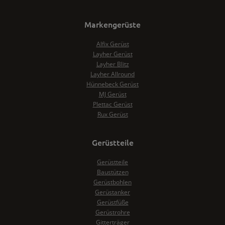
Markengerüste
Alfix Gerüst
Layher Gerüst
Layher Blitz
Layher Allround
Hünnebeck Gerüst
MJ Gerüst
Plettac Gerüst
Rux Gerüst
Gerüstteile
Gerüstteile
Baustützen
Gerüstbohlen
Gerüstanker
Gerüstfüße
Gerüstrohre
Gitterträger