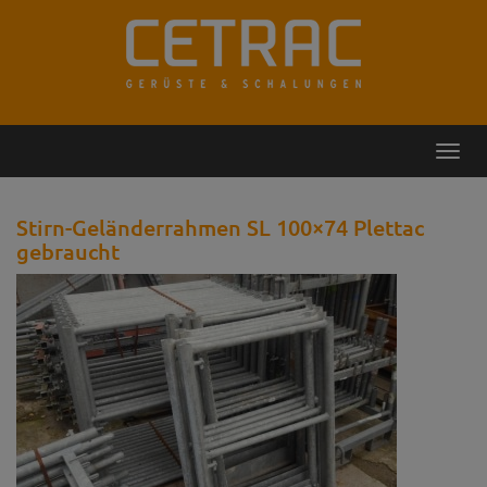
Rückruf
Kontakt
Toggl
navig
Stirn-Geländerrahmen SL 100×74 Plettac
gebraucht