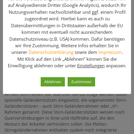
auf Analysedienste Dritter (Google Analytics), wodurch Ihr
Stirn-Geländerrahmen SL 100×74 Plettac gebraucht – für den
Nutzungsverhalten nachvollziehbar und ggf. einem Profil
Einsatz im Plettac SL 70 Fassadengerüst.
zugeordnet wird. Hierbei kann es auch zu
Enthaltene Komponenten
Datenübermittlungen in Drittstaaten außerhalb der EU
kommen mit eventuell nicht ausreichendem
Menge
Artikelbezeichnung
Datenschutzniveau (z.B. USA) kommen. Dafür benötigen
wir Ihre Zustimmung. Weitere Infos erhalten Sie in
1
Stahl-Stirnseiten-Geländerrahmen SL 100 x 74
unserer
Datenschutzerklärung
sowie dem
Impressum
.
Mit Klick auf den Link „Ablehnen” können Sie die
Auf die oberste Belag-Etage werden in der Regel keine
Einwilligung ablehnen oder unter
Einstellungen
anpassen.
Stellrahmen mehr aufgesteckt. Standardmäßig werden dort
sogenannte Geländerstützen oder Geländerpfosten gesetzt.
Dies sind „L“-förmige Stahlteile, mit Kippfingern oder
Ablehnen
Zustimmen
Geländerkästchen zur Aufnahme der Rückengeländer.
An den Stirn-Seiten der obersten Gerüst-Etage werden dabei
spezielle Geländerstützen eingesetzt, die sogenannten Stirn-
Geländerstützen – auch Stirn-Geländerrahmen oder „H“-
Rahmen genannt. Diese Stirn-Geländerstützen weisen noch
Querverstrebungen in Knie-und Hüfthöhe auf, die den
Absturz der Arbeiter verhindern sollen. Die Plettac-
Stirngeländerrahmen enthalten zudem noch integrierte