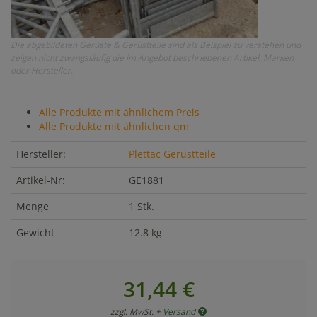
Die abgebildeten Gerüste & Gerüstteile sind als Beispiel zu verstehen und
zeigen nicht zwangsläufig die im Angebot beschriebenen Artikel, Marken
oder Hersteller.
Alle Produkte mit ähnlichem Preis
Alle Produkte mit ähnlichen qm
Hersteller:
Plettac Gerüstteile
Artikel-Nr:
GE1881
Menge
1 Stk.
Gewicht
12.8 kg
31,44 €
zzgl. MwSt. +
Versand