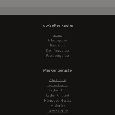
Top-Seller kaufen
Gerüst
Arbeitsgerüst
Baugerüst
Dachfanggerüst
Fassadengerüst
Markengerüste
Alfix Gerüst
Layher Gerüst
Layher Blitz
Layher Allround
Hünnebeck Gerüst
MJ Gerüst
Plettac Gerüst