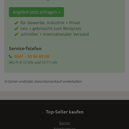
Angebot jetzt anfragen »
für Gewerbe, Industrie + Privat
neu + gebraucht zum Bestpreis
schneller + internationaler Versand
Service-Telefon
0341 - 30 84 89 00
Mo-Fr 8-12 Uhr und 13-17 Uhr
Irrtümer und/oder Zwischenverkauf vorbehalten
Top-Seller kaufen
Gerüst
Arbeitsgerüst