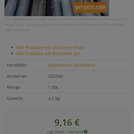
Die abgebildeten Gerüste & Gerüstteile sind als Beispiel zu verstehen und
zeigen nicht zwangsläufig die im Angebot beschriebenen Artikel, Marken
oder Hersteller.
Alle Produkte mit ähnlichem Preis
Alle Produkte mit ähnlichen qm
Hersteller:
Systemfreie Gerüstteile
Artikel-Nr:
GE2560
Menge
1 Stk.
Gewicht
4.2 kg
9,16 €
zzgl. MwSt. +
Versand