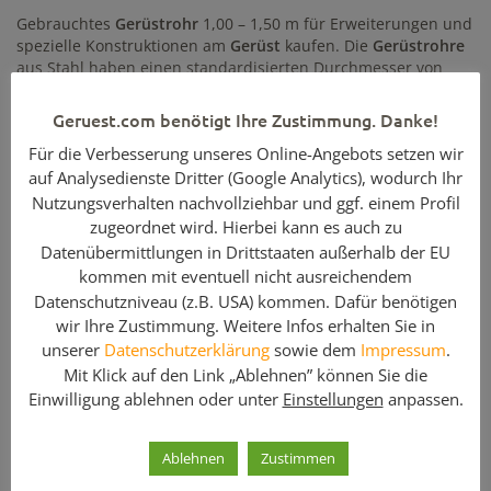
Gebrauchtes
Gerüstrohr
1,00 – 1,50 m für Erweiterungen und
spezielle Konstruktionen am
Gerüst
kaufen. Die
Gerüstrohre
aus Stahl haben einen standardisierten Durchmesser von
48,3 mm
und eine Wandstärke von 4 mm. Da die Rohre oft
auf Länge geflext oder gesägt werden, sind die gebrauchten
Geruest.com benötigt Ihre Zustimmung. Danke!
Gerüstrohre teilweise Rubriken „von – bis“ zugeordnet. Alles
Für die Verbesserung unseres Online-Angebots setzen wir
andere sind
einheitliche Längen
bis
6,00 m
. Auf geruest.com
finden sie je nach Projekt au gleich noch die passenden
auf Analysedienste Dritter (Google Analytics), wodurch Ihr
Verbindungs- und Montageteile.
Nutzungsverhalten nachvollziehbar und ggf. einem Profil
zugeordnet wird. Hierbei kann es auch zu
Enthaltene Komponenten
Datenübermittlungen in Drittstaaten außerhalb der EU
kommen mit eventuell nicht ausreichendem
Menge
Artikelbezeichnung
Datenschutzniveau (z.B. USA) kommen. Dafür benötigen
wir Ihre Zustimmung. Weitere Infos erhalten Sie in
1
Gerüstrohr 1,00 - 1,50 m / Ø 48,3 x 4 mm / Stahl /
gebraucht
unserer
Datenschutzerklärung
sowie dem
Impressum
.
Mit Klick auf den Link „Ablehnen” können Sie die
Einwilligung ablehnen oder unter
Einstellungen
anpassen.
Gerüstrohr für Stabilisierung, Erweiterung und
Sonderkonstruktionen aus Stahl oder Alu im Überblick:
Ablehnen
Zustimmen
Stahl