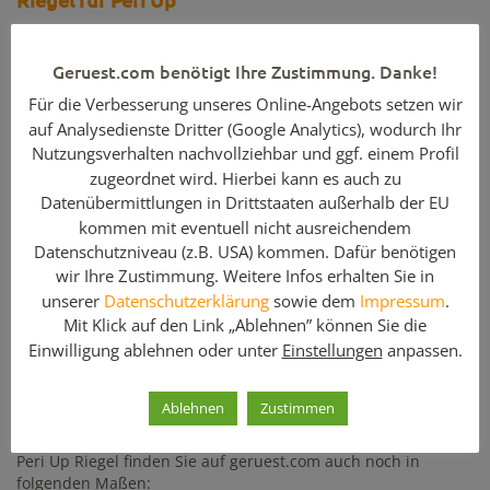
Riegel
für
PERI
Gerüste in gebrauchtem Zustand. Diese Riegel
gibt es in unterschiedlichen Längen ab 0,25m und in
Geruest.com benötigt Ihre Zustimmung. Danke!
unterschiedlichen Ausführungen. Sie finden auf geruest.com
auch noch andere Gerüstteile für das PERI UP Gerüstsystem
Für die Verbesserung unseres Online-Angebots setzen wir
in verschiedenen Ausführungen.
auf Analysedienste Dritter (Google Analytics), wodurch Ihr
Nutzungsverhalten nachvollziehbar und ggf. einem Profil
Hinweis: Geben Sie bei Ihrer Anfrage bitte
zugeordnet wird. Hierbei kann es auch zu
die benötigte
Stückzahl
an!
Datenübermittlungen in Drittstaaten außerhalb der EU
kommen mit eventuell nicht ausreichendem
Datenschutzniveau (z.B. USA) kommen. Dafür benötigen
wir Ihre Zustimmung. Weitere Infos erhalten Sie in
Enthaltene Komponenten
unserer
Datenschutzerklärung
sowie dem
Impressum
.
Mit Klick auf den Link „Ablehnen” können Sie die
Menge
Artikelbezeichnung
Einwilligung ablehnen oder unter
Einstellungen
anpassen.
1
Horizontalriegel UH 150
Ablehnen
Zustimmen
Peri Up Riegel finden Sie auf geruest.com auch noch in
folgenden Maßen: