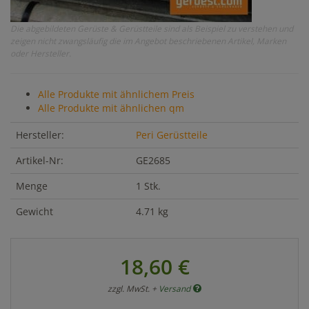
Die abgebildeten Gerüste & Gerüstteile sind als Beispiel zu verstehen und
zeigen nicht zwangsläufig die im Angebot beschriebenen Artikel, Marken
oder Hersteller.
Alle Produkte mit ähnlichem Preis
Alle Produkte mit ähnlichen qm
Hersteller:
Peri Gerüstteile
Artikel-Nr:
GE2685
Menge
1 Stk.
Gewicht
4.71 kg
18,60 €
zzgl. MwSt. +
Versand