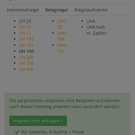
Horizontalriegel
Belagriegel
Riegelaufnahme
UH 25
UHD
UHA
UH 50
72
UHA halb
UH 72
UHD
m. Zapfen
UH 100
104
UH 125
UHD
UH 150
150
UH 200
UH 250
UH 300
Die dargestellten Angebote sind Beispiele und können
nach Bedarf beliebig erweitert oder verändert werden.
Angebot jetzt anfragen »
für Gewerbe, Industrie + Privat