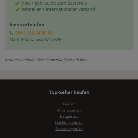
neu + gebraucht zum Bestpreis
schneller + internationaler Versand
Service-Telefon
0341 - 30 84 89 00
Mo-Fr 8-12 Uhr und 13-17 Uhr
Irrtümer und/oder Zwischenverkauf vorbehalten
Top-Seller kaufen
Gerüst
Arbeitsgerüst
Baugerüst
Dachfanggerüst
Fassadengerüst