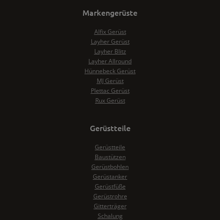
Markengerüste
Alfix Gerüst
Layher Gerüst
Layher Blitz
Layher Allround
Hünnebeck Gerüst
MJ Gerüst
Plettac Gerüst
Rux Gerüst
Gerüstteile
Gerüstteile
Baustützen
Gerüstbohlen
Gerüstanker
Gerüstfüße
Gerüstrohre
Gitterträger
Schalung