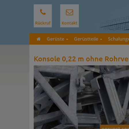
Rückruf
Kontakt
Gerüste
Gerüstteile
Schalun
Konsole 0,22 m ohne Rohrve