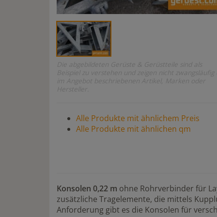
Die abgebildeten Gerüste & Gerüstteile sind als
Beispiel zu verstehen und zeigen nicht zwangsläufig 
im Angebot beschriebenen Artikel, Marken oder
Hersteller.
Alle Produkte mit ähnlichem Preis
Alle Produkte mit ähnlichen qm
Konsolen 0,22 m
ohne Rohrverbinder für La
zusätzliche Tragelemente, die mittels Kupp
Anforderung gibt es die Konsolen für vers