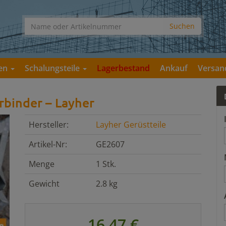
gen
Schalungsteile
Lagerbestand
Ankauf
Versan
rbinder – Layher
Hersteller:
Layher Gerüstteile
Artikel-Nr:
GE2607
Menge
1 Stk.
Gewicht
2.8 kg
16,47 €