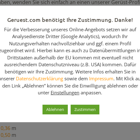
ben, wenden Sie sich einfach an einen unserer Gerüst-Profi
gleich die voraussichtliche Stückzahl an!
Geruest.com benötigt Ihre Zustimmung. Danke!
Für die Verbesserung unseres Online-Angebots setzen wir auf
Analysedienste Dritter (Google Analytics), wodurch Ihr
Nutzungsverhalten nachvollziehbar und ggf. einem Profil
zugeordnet wird. Hierbei kann es auch zu Datenübermittlungen i
Drittstaaten außerhalb der EU kommen mit eventuell nicht
ausreichendem Datenschutzniveau (z.B. USA) kommen. Dafür
rbinder / Layhee Gerüstteile / gebraucht
benötigen wir Ihre Zustimmung. Weitere Infos erhalten Sie in
unserer
Datenschutzerklärung
sowie dem
Impressum
. Mit Klick a
den Link „Ablehnen” können Sie die Einwilligung ablehnen oder
unter
Einstellungen
anpassen.
passen – Konsolen mit und ohne Rohrverbinder* sowie weite
Ablehnen
Zustimmen
Konsolen mit RV*
0,36
m
0,50
m