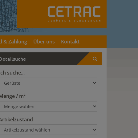
d & Zahlung
Über uns
Kontakt
Detailsuche
Ich suche...
Menge / m²
Artikelzustand