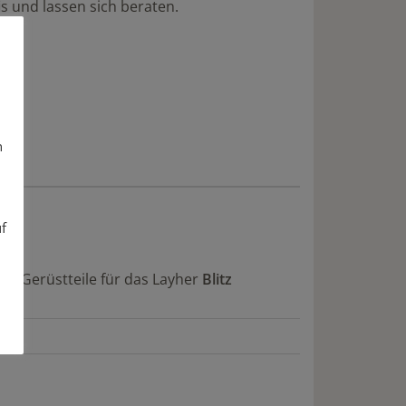
s und lassen sich beraten.
n
uf
re Gerüstteile für das Layher
Blitz