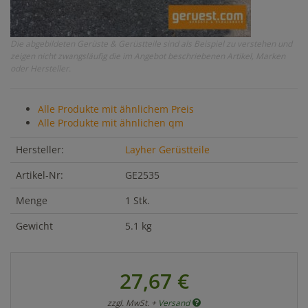
Die abgebildeten Gerüste & Gerüstteile sind als Beispiel zu verstehen und
zeigen nicht zwangsläufig die im Angebot beschriebenen Artikel, Marken
oder Hersteller.
Alle Produkte mit ähnlichem Preis
Alle Produkte mit ähnlichen qm
Hersteller:
Layher Gerüstteile
Artikel-Nr:
GE2535
Menge
1 Stk.
Gewicht
5.1 kg
27,67 €
zzgl. MwSt. +
Versand