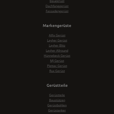
Baugerüst
Dachfanggerüst
Fassadengerüst
Markengerüste
Alfix Gerüst
Layher Gerüst
Layher Blitz
Layher Allround
Hünnebeck Gerüst
MJ Gerüst
Plettac Gerüst
Rux Gerüst
Gerüstteile
Gerüstteile
Baustützen
Gerüstbohlen
Gerüstanker