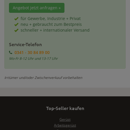
Angebot jetzt anfragen »
für Gewerbe, Industrie + Privat
neu + gebraucht zum Bestpreis
schneller + internationaler Versand
Service-Telefon
0341 - 30 84 89 00
Mo-Fr 8-12 Uhr und 13-17 Uhr
Irrtümer und/oder Zwischenverkauf vorbehalten
Top-Seller kaufen
Gerüst
Arbeitsgerüst