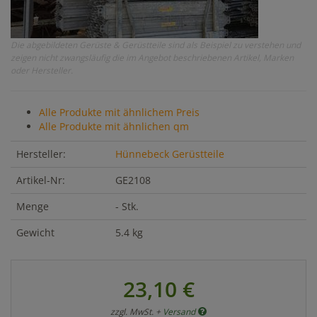
Die abgebildeten Gerüste & Gerüstteile sind als Beispiel zu verstehen und
zeigen nicht zwangsläufig die im Angebot beschriebenen Artikel, Marken
oder Hersteller.
Alle Produkte mit ähnlichem Preis
Alle Produkte mit ähnlichen qm
Hersteller:
Hünnebeck Gerüstteile
Artikel-Nr:
GE2108
Menge
- Stk.
Gewicht
5.4 kg
23,10 €
zzgl. MwSt. +
Versand