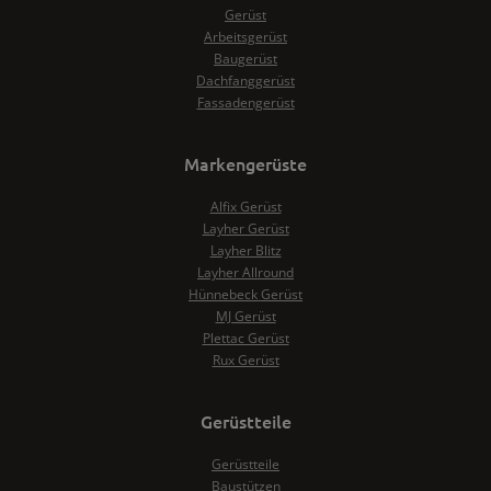
Gerüst
Arbeitsgerüst
Baugerüst
Dachfanggerüst
Fassadengerüst
Markengerüste
Alfix Gerüst
Layher Gerüst
Layher Blitz
Layher Allround
Hünnebeck Gerüst
MJ Gerüst
Plettac Gerüst
Rux Gerüst
Gerüstteile
Gerüstteile
Baustützen