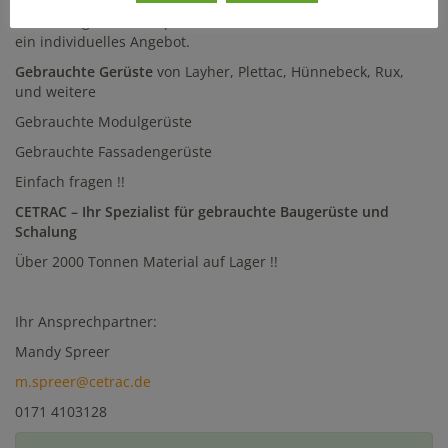
Sie benötigen ein komplettes Gerüst? Gern erstelle ich Ihnen
ein individuelles Angebot.
Gebrauchte Gerüste
von Layher, Plettac, Hünnebeck, Rux,
und weitere
Gebrauchte Modulgerüste
Gebrauchte Fassadengerüste
Einfach fragen !!
CETRAC – Ihr Spezialist für gebrauchte Baugerüste und
Schalung
Über 2000 Tonnen Material auf Lager !!
Ihr Ansprechpartner:
Mandy Spreer
m.spreer@cetrac.de
0171 4103128