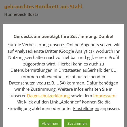
gebrauchtes Bordbrett aus Stahl
Hünnebeck Bosta
Weitere Details
Geruest.com benötigt Ihre Zustimmung. Danke!
Feldlänge / Gerüsttiefe:
2,00m
Für die Verbesserung unseres Online-Angebots setzen wir
Enthaltene Komponenten
auf Analysedienste Dritter (Google Analytics), wodurch Ihr
Nutzungsverhalten nachvollziehbar und ggf. einem Profil
Menge
Artikelbezeichnung
zugeordnet wird. Hierbei kann es auch zu
Datenübermittlungen in Drittstaaten außerhalb der EU
10
Stahlbordbrett 200/15
kommen mit eventuell nicht ausreichendem
Datenschutzniveau (z.B. USA) kommen. Dafür benötigen
gebrauchtes Stahlbordbrett im 10ner-Paket, auch in anderen
wir Ihre Zustimmung. Weitere Infos erhalten Sie in
Mengen & Längen erhältlich,
unserer
Datenschutzerklärung
sowie dem
Impressum
.
Sie benötigen ein komplettes Gerüst? Gern erstelle ich Ihnen
Mit Klick auf den Link „Ablehnen” können Sie die
ein individuelles Angebot.
Einwilligung ablehnen oder unter
Einstellungen
anpassen.
Auch gebrauchte Einzelteile wie Gerüstdurchstiege,
Konsolen
,
Geländer
,
Kupplungen
,
Rohre
,
Gitterträger
,
Ablehnen
Zustimmen
Gerüstbohlen
aus Stahl, Holz, und vieles mehr.