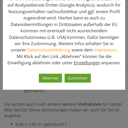
auf Analysedienste Dritter (Google Analytics), wodurch Ihr
Stellrahmen mit kleinen Kästchen für
Layher Blitz
Gerüst aus
Nutzungsverhalten nachvollziehbar und ggf. einem Profil
Stahl in gebrauchtem Zustand. Die Rahmen mit der Breite
von 1,09 m werden für Maurergerüste verwendet. Sie finden
zugeordnet wird. Hierbei kann es auch zu
auf geruest.com auch Vertikalrahmen aus Aluminium und in
Datenübermittlungen in Drittstaaten außerhalb der EU
anderen Abmessungen.
kommen mit eventuell nicht ausreichendem
Datenschutzniveau (z.B. USA) kommen. Dafür benötigen
Hinweis: Geben Sie bei Ihrer Anfrage bitte
wir Ihre Zustimmung. Weitere Infos erhalten Sie in
die benötigte
Stückzahl
an!
unserer
Datenschutzerklärung
sowie dem
Impressum
.
Mit Klick auf den Link „Ablehnen” können Sie die
Einwilligung ablehnen oder unter
Einstellungen
anpassen.
Enthaltene Komponenten
Menge
Artikelbezeichnung
Ablehnen
Zustimmen
1
Stellrahmen Layher Blitz / 0,66 x 1,09 m / Stahl /
gebraucht
Sie suchen auch noch andere weitere
Stellrahmen
für Layher
Blitz Gerüst? Diese Abmessungen haben wir auch für Sie im
Angebot:
0,66 x 1,09 m ( gebraucht )