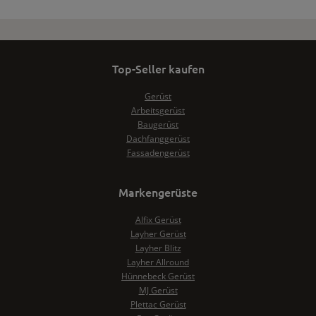
Top-Seller kaufen
Gerüst
Arbeitsgerüst
Baugerüst
Dachfanggerüst
Fassadengerüst
Markengerüste
Alfix Gerüst
Layher Gerüst
Layher Blitz
Layher Allround
Hünnebeck Gerüst
MJ Gerüst
Plettac Gerüst