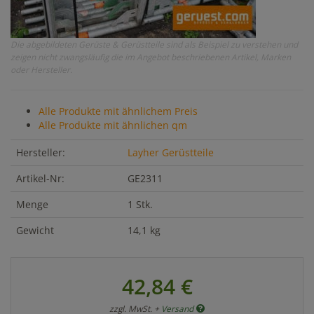
Die abgebildeten Gerüste & Gerüstteile sind als Beispiel zu verstehen und
zeigen nicht zwangsläufig die im Angebot beschriebenen Artikel, Marken
oder Hersteller.
Alle Produkte mit ähnlichem Preis
Alle Produkte mit ähnlichen qm
Hersteller:
Layher Gerüstteile
Artikel-Nr:
GE2311
Menge
1 Stk.
Gewicht
14,1 kg
42,84 €
zzgl. MwSt. +
Versand