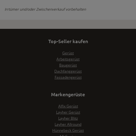
Irrtümer und/oder Zwischenverkauf vorbehalten
Top-Seller kaufen
Gerüst
Arbeitsgerüst
Baugerüst
Dachfanggerüst
Fassadengerüst
Markengerüste
Alfix Gerüst
Layher Gerüst
Layher Blitz
Layher Allround
Hünnebeck Gerüst