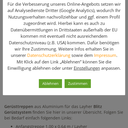
Für die Verbesserung unseres Online-Angebots setzen wir
Blitz Gerüst kaufen. Im Gegensatz zum Durchstieg
auf Analysedienste Dritter (Google Analytics), wodurch Ihr
ermöglichen
Gerüsttreppen
neben dem leichteren Aufstieg
Nutzungsverhalten nachvollziehbar und ggf. einem Profil
auch noch den Transport von Baumaterial. Wird bei Gerüsten
üblicherweise ein Durchstieg verwendet, finden
zugeordnet wird. Hierbei kann es auch zu
Podesttreppen gerade beim Bau von
Treppentürmen
ihre
Datenübermittlungen in Drittstaaten außerhalb der EU
Verwendung. Neben den Treppen finden Sie bei uns auch
kommen mit eventuell nicht ausreichendem
alle erforderlichen
Bauteile zur Montage
. Wir beraten Sie
Datenschutzniveau (z.B. USA) kommen. Dafür benötigen
gern!
wir Ihre Zustimmung. Weitere Infos erhalten Sie in
unserer
Datenschutzerklärung
sowie dem
Impressum
.
Enthaltene Komponenten
Mit Klick auf den Link „Ablehnen” können Sie die
Menge
Artikelbezeichnung
Einwilligung ablehnen oder unter
Einstellungen
anpassen.
1
U-Treppe 3,20 m Alu / systempassand für Layher
Ablehnen
Zustimmen
Blitz / gebraucht
Gerüsttreppen
aus Aluminium für das Layher
Blitz
Gerüstsystem
finden Sie hier in unserer Übersicht. Folgen Sie
bei Bedarf einfach folgenden Links:
Anfangstreppe 1,00 x 0,64 m / Layher