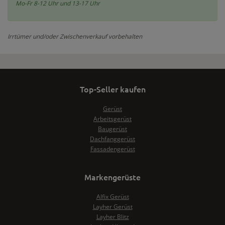
Mo-Fr 8-12 Uhr und 13-17 Uhr
Irrtümer und/oder Zwischenverkauf vorbehalten
Top-Seller kaufen
Gerüst
Arbeitsgerüst
Baugerüst
Dachfanggerüst
Fassadengerüst
Markengerüste
Alfix Gerüst
Layher Gerüst
Layher Blitz