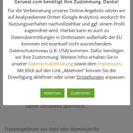
Geruest.com benötigt Ihre Zustimmung. Danke!
Treppengeländer
für
3,07
m Feldlänge aus Alu für das
Layher
Für die Verbesserung unseres Online-Angebots setzen wir
Blitz Gerüstsystem kaufen. Die Geländer sichern die
auf Analysedienste Dritter (Google Analytics), wodurch Ihr
Außenseite eines Gerüst oder eines Treppenturms gegen
Nutzungsverhalten nachvollziehbar und ggf. einem Profil
Absturz. Diese Treppengeländer gibt es ebenfalls in einer
Ausführung aus
Stahl
. Bei Fragen zu weiteren Layher
zugeordnet wird. Hierbei kann es auch zu
Gerüstteilen und zur Sicherheit wenden Sie sich einfach auf
Datenübermittlungen in Drittstaaten außerhalb der EU
geruest.com an einen unserer Fachleute.
kommen mit eventuell nicht ausreichendem
Datenschutzniveau (z.B. USA) kommen. Dafür benötigen
Fragen Sie bei Bedarf gleich nach weiterem
wir Ihre Zustimmung. Weitere Infos erhalten Sie in
Sicherungzubehör für Ihr Layher Gerüst!
unserer
Datenschutzerklärung
sowie dem
Impressum
.
Mit Klick auf den Link „Ablehnen” können Sie die
Einwilligung ablehnen oder unter
Einstellungen
anpassen.
Enthaltene Komponenten
Menge
Artikelbezeichnung
Ablehnen
Zustimmen
1
Treppengeländer 3,07 m Alu für 2,00 m Feldhöhe /
Layher Gerüstteile /gebraucht
Treppengeländer aus Stahl oder Aluminium für