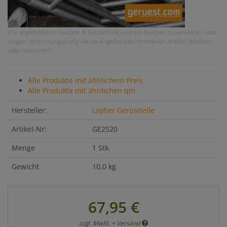
Die abgebildeten Gerüste & Gerüstteile sind als Beispiel zu verstehen und
zeigen nicht zwangsläufig die im Angebot beschriebenen Artikel, Marken
oder Hersteller.
Alle Produkte mit ähnlichem Preis
Alle Produkte mit ähnlichen qm
Hersteller:
Layher Gerüstteile
Artikel-Nr:
GE2520
Menge
1 Stk.
Gewicht
10,0 kg
67,95 €
zzgl. MwSt. +
Versand