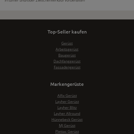
Irrtümer und/oder Zwischenverkauf vorbehalten
Top-Seller kaufen
Gerüst
Arbeitsgerüst
Baugerüst
Dachfanggerüst
Fassadengerüst
Markengerüste
Alfix Gerüst
Layher Gerüst
Layher Blitz
Layher Allround
Hünnebeck Gerüst
MJ Gerüst
Plettac Gerüst