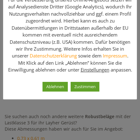
Diese leichten Robustbeläge mit Sperrholzplatte gibt es in
auf Analysedienste Dritter (Google Analytics), wodurch Ihr
Breiten von 61 cm und 32 cm sowie für verschiedene
Nutzungsverhalten nachvollziehbar und ggf. einem Profil
Lastklassen. Sie finden auf geruest.com auch Stahlböden für
zugeordnet wird. Hierbei kann es auch zu
das Layher Gerüstsystem in verschiedenen Breiten und
Datenübermittlungen in Drittstaaten außerhalb der EU
Längen.
kommen mit eventuell nicht ausreichendem
Datenschutzniveau (z.B. USA) kommen. Dafür benötigen
Hinweis: Geben Sie bei Ihrer Anfrage bitte
wir Ihre Zustimmung. Weitere Infos erhalten Sie in
die benötigte Stückzahl an!
unserer
Datenschutzerklärung
sowie dem
Impressum
.
Mit Klick auf den Link „Ablehnen” können Sie die
Enthaltene Komponenten
Einwilligung ablehnen oder unter
Einstellungen
anpassen.
Menge
Artikelbezeichnung
Ablehnen
Zustimmen
1
U-Robustboden Layher / 3,07 x 0,61 m / gebraucht
Sie suchen auch noch andere weitere
Robustbeläge
mit der
Lastklasse 3 für ihr Layher Gerüst?
Diese Abmessungen haben wir auch für Sie im Angebot:
0,73 x 0,61 m