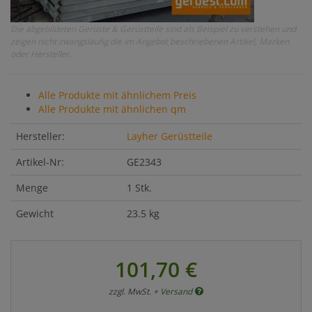
Die abgebildeten Gerüste & Gerüstteile sind als Beispiel zu verstehen und
zeigen nicht zwangsläufig die im Angebot beschriebenen Artikel, Marken
oder Hersteller.
Alle Produkte mit ähnlichem Preis
Alle Produkte mit ähnlichen qm
Hersteller:
Layher Gerüstteile
Artikel-Nr:
GE2343
Menge
1 Stk.
Gewicht
23.5 kg
101,70 €
zzgl. MwSt. +
Versand