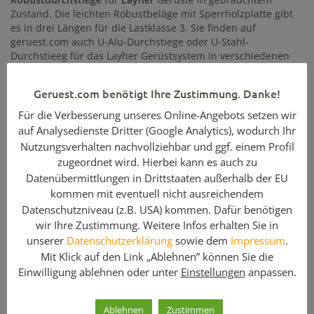
Zustand. Die leichten Robustbeläge mit Sperrholzplatte gibt
es in drei Längen für die Lastklasse 3. Sie finden auf
geruest.com auch U-Alu-Durchstiege oder U-Stahl-
Durchstieeg für das Layher Gerüstsystem in verschiedenen
Längen.
Geruest.com benötigt Ihre Zustimmung. Danke!
Hinweis: Geben Sie bei Ihrer Anfrage bitte
Für die Verbesserung unseres Online-Angebots setzen wir
die benötigte Stückzahl an!
auf Analysedienste Dritter (Google Analytics), wodurch Ihr
Nutzungsverhalten nachvollziehbar und ggf. einem Profil
Enthaltene Komponenten
zugeordnet wird. Hierbei kann es auch zu
Datenübermittlungen in Drittstaaten außerhalb der EU
Menge
Artikelbezeichnung
kommen mit eventuell nicht ausreichendem
1
U-Robustdurchstieg / 2,07 x 0,61 m / Layher /
Datenschutzniveau (z.B. USA) kommen. Dafür benötigen
gebraucht
wir Ihre Zustimmung. Weitere Infos erhalten Sie in
unserer
Datenschutzerklärung
sowie dem
Impressum
.
Sie suchen auch noch andere Durchstiege aus
Mit Klick auf den Link „Ablehnen” können Sie die
unterschiedlichen Grundmaterialien für ihr Layher Gerüst?
Einwilligung ablehnen oder unter
Einstellungen
anpassen.
Diese U-Durchstiege haben noch für Sie im Angebot:
U-Durchstieg Stahl
Ablehnen
Zustimmen