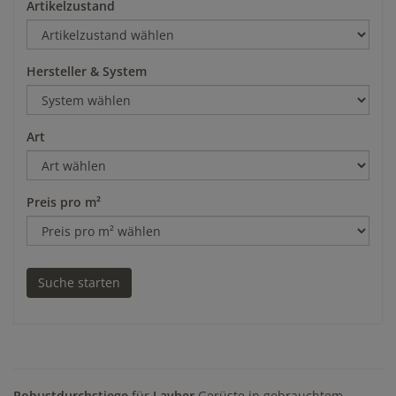
Artikelzustand
Hersteller & System
Art
Preis pro m²
Robustdurchstiege
für
Layher
Gerüste in gebrauchtem