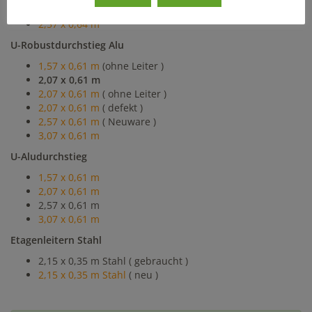
2,07 x 0,64 m
2,57 x 0,64 m
U-Robustdurchstieg Alu
1,57 x 0,61 m
(ohne Leiter )
2,07 x 0,61 m
2,07 x 0,61 m
( ohne Leiter )
2,07 x 0,61 m
( defekt )
2,57 x 0,61 m
( Neuware )
3,07 x 0,61 m
U-Aludurchstieg
1,57 x 0,61 m
2,07 x 0,61 m
2,57 x 0,61 m
3,07 x 0,61 m
Etagenleitern Stahl
2,15 x 0,35 m Stahl ( gebraucht )
2,15 x 0,35 m Stahl
( neu )