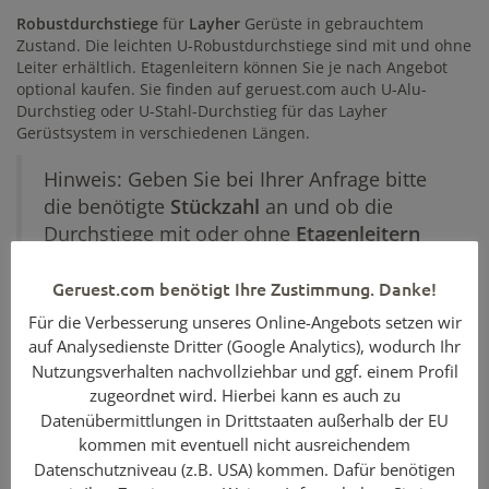
Robustdurchstiege
für
Layher
Gerüste in gebrauchtem
Zustand. Die leichten U-Robustdurchstiege sind mit und ohne
Leiter erhältlich. Etagenleitern können Sie je nach Angebot
optional kaufen. Sie finden auf geruest.com auch U-Alu-
Durchstieg oder U-Stahl-Durchstieg für das Layher
Gerüstsystem in verschiedenen Längen.
Hinweis: Geben Sie bei Ihrer Anfrage bitte
die benötigte
Stückzahl
an und ob die
Durchstiege mit oder ohne
Etagenleitern
sein sollen!
Geruest.com benötigt Ihre Zustimmung. Danke!
Enthaltene Komponenten
Für die Verbesserung unseres Online-Angebots setzen wir
auf Analysedienste Dritter (Google Analytics), wodurch Ihr
Menge
Artikelbezeichnung
Nutzungsverhalten nachvollziehbar und ggf. einem Profil
zugeordnet wird. Hierbei kann es auch zu
1
U-Robustdurchstieg / 2,07 x 0,61 m / Layher / mit
Datenübermittlungen in Drittstaaten außerhalb der EU
Leiter
kommen mit eventuell nicht ausreichendem
Datenschutzniveau (z.B. USA) kommen. Dafür benötigen
Die U-Durchstiege mit den Maßen 2,57 x 0,61 und 3,07 x 0,61