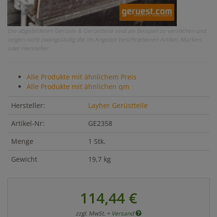
Die abgebildeten Gerüste & Gerüstteile sind als Beispiel zu verstehen und
zeigen nicht zwangsläufig die im Angebot beschriebenen Artikel, Marken
oder Hersteller.
Alle Produkte mit ähnlichem Preis
Alle Produkte mit ähnlichen qm
Hersteller:
Layher Gerüstteile
Artikel-Nr:
GE2358
Menge
1 Stk.
Gewicht
19,7 kg
114,44 €
zzgl. MwSt. +
Versand