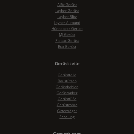
Alfix Gerüst
Layher Gerüst
Layher Blitz
Layher Allround
Hünnebeck Gerüst
MJ Gerüst
Plettac Gerüst
Rux Gerüst
Gerüstteile
Gerüstteile
Baustützen
Gerüstbohlen
Gerüstanker
Gerüstfüße
Gerüstrohre
Gitterträger
Schalung
Geruest.com