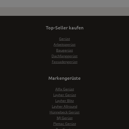
Top-Seller kaufen
Gerüst
Arbeitsgerüst
Baugerüst
Dachfanggerüst
Fassadengerüst
Markengerüste
Alfix Gerüst
Layher Gerüst
Layher Blitz
Layher Allround
Hünnebeck Gerüst
MJ Gerüst
Plettac Gerüst