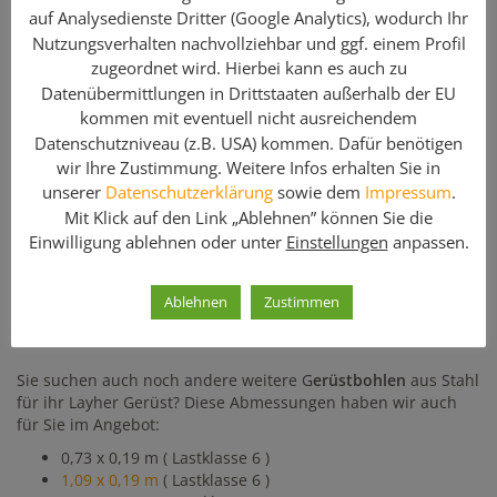
auf Analysedienste Dritter (Google Analytics), wodurch Ihr
Zustand. Die Beläge gibt es in Breiten von 19 cm und 32 cm
Nutzungsverhalten nachvollziehbar und ggf. einem Profil
sowie für verschiedene Lastklassen. Sie finden auf
geruest.com auch Robustböden für das Layher Gerüstsystem
zugeordnet wird. Hierbei kann es auch zu
in unterschiedlichen Breiten und Längen.
Datenübermittlungen in Drittstaaten außerhalb der EU
kommen mit eventuell nicht ausreichendem
Hinweis: Geben Sie bei Ihrer Anfrage bitte
Datenschutzniveau (z.B. USA) kommen. Dafür benötigen
die benötigte Stückzahl an!
wir Ihre Zustimmung. Weitere Infos erhalten Sie in
unserer
Datenschutzerklärung
sowie dem
Impressum
.
Mit Klick auf den Link „Ablehnen” können Sie die
Enthaltene Komponenten
Einwilligung ablehnen oder unter
Einstellungen
anpassen.
Menge
Artikelbezeichnung
Ablehnen
Zustimmen
U-Stahlboden T4 / 1,40 x 0,19 m / Lastklasse 6 /
gebraucht
Sie suchen auch noch andere weitere G
erüstbohlen
aus Stahl
für ihr Layher Gerüst? Diese Abmessungen haben wir auch
für Sie im Angebot:
0,73 x 0,19 m ( Lastklasse 6 )
1,09 x 0,19 m
( Lastklasse 6 )