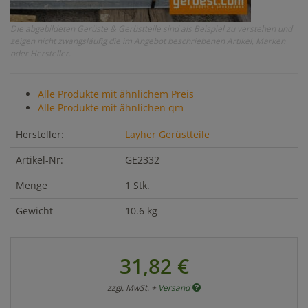
Die abgebildeten Gerüste & Gerüstteile sind als Beispiel zu verstehen und
zeigen nicht zwangsläufig die im Angebot beschriebenen Artikel, Marken
oder Hersteller.
Alle Produkte mit ähnlichem Preis
Alle Produkte mit ähnlichen qm
Hersteller:
Layher Gerüstteile
Artikel-Nr:
GE2332
Menge
1 Stk.
Gewicht
10.6 kg
31,82 €
zzgl. MwSt. +
Versand