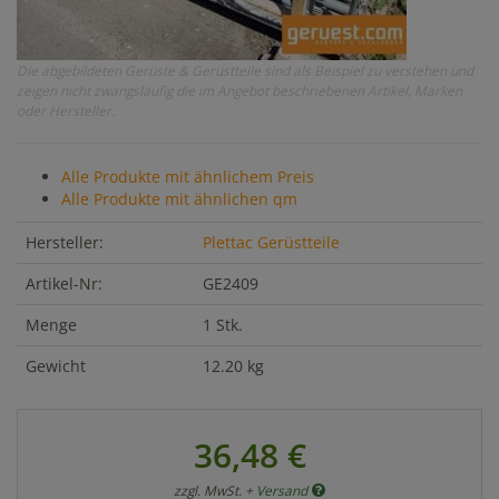
Die abgebildeten Gerüste & Gerüstteile sind als Beispiel zu verstehen und
zeigen nicht zwangsläufig die im Angebot beschriebenen Artikel, Marken
oder Hersteller.
Alle Produkte mit ähnlichem Preis
Alle Produkte mit ähnlichen qm
Hersteller:
Plettac Gerüstteile
Artikel-Nr:
GE2409
Menge
1 Stk.
Gewicht
12.20 kg
36,48 €
zzgl. MwSt. +
Versand