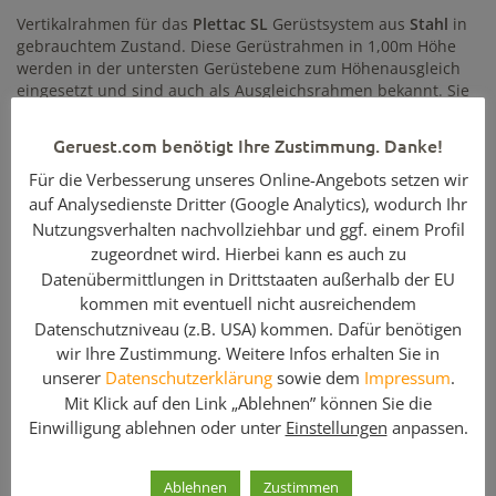
Vertikalrahmen für das
Plettac SL
Gerüstsystem aus
Stahl
in
gebrauchtem Zustand. Diese Gerüstrahmen in 1,00m Höhe
werden in der untersten Gerüstebene zum Höhenausgleich
eingesetzt und sind auch als Ausgleichsrahmen bekannt. Sie
finden auf geruest.com auch Stellrahmen aus Aluminium und
in anderen Abmessungen.
Geruest.com benötigt Ihre Zustimmung. Danke!
Für die Verbesserung unseres Online-Angebots setzen wir
Hinweis: Geben Sie bei Ihrer Anfrage bitte
auf Analysedienste Dritter (Google Analytics), wodurch Ihr
die benötigte Stückzahl an!
Nutzungsverhalten nachvollziehbar und ggf. einem Profil
zugeordnet wird. Hierbei kann es auch zu
Enthaltene Komponenten
Datenübermittlungen in Drittstaaten außerhalb der EU
kommen mit eventuell nicht ausreichendem
Menge
Artikelbezeichnung
Datenschutzniveau (z.B. USA) kommen. Dafür benötigen
1
Vertikalrahmen 100 x 74 / Stahl / Plettac SL /
wir Ihre Zustimmung. Weitere Infos erhalten Sie in
gebraucht
unserer
Datenschutzerklärung
sowie dem
Impressum
.
Mit Klick auf den Link „Ablehnen” können Sie die
Einwilligung ablehnen oder unter
Einstellungen
anpassen.
Sie suchen Vertikalrahmen für Plettac SL in anderen
Ausführungen? Diese Abmessungen haben wir für Sie ebenso
Ablehnen
Zustimmen