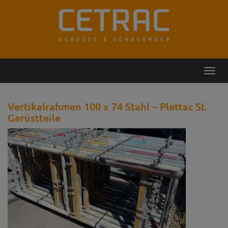
Rückruf
Kontakt
Toggl
navig
Vertikalrahmen 100 x 74 Stahl – Plettac SL
Gerüstteile