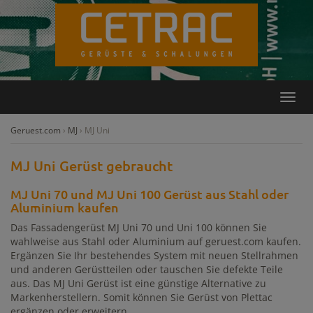
Rückruf
Kontakt
Toggl
navig
Geruest.com
›
MJ
›
MJ Uni
MJ Uni Gerüst gebraucht
MJ Uni 70 und MJ Uni 100 Gerüst aus Stahl oder
Aluminium kaufen
Das Fassadengerüst MJ Uni 70 und Uni 100 können Sie
wahlweise aus Stahl oder Aluminium auf geruest.com kaufen.
Ergänzen Sie Ihr bestehendes System mit neuen Stellrahmen
und anderen Gerüstteilen oder tauschen Sie defekte Teile
aus. Das MJ Uni Gerüst ist eine günstige Alternative zu
Markenherstellern. Somit können Sie Gerüst von Plettac
ergänzen oder erweitern.