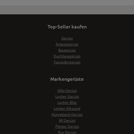
Top-Seller kaufen
Gerüst
Arbeitsgerüst
Baugerüst
Dachfanggerüst
Fassadengerüst
Markengerüste
Alfix Gerüst
Layher Gerüst
Layher Blitz
Layher Allround
Hünnebeck Gerüst
MJ Gerüst
Plettac Gerüst
Rux Gerüst