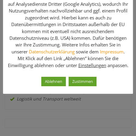
auf Analysedienste Dritter (Google Analytics), wodurch Ihr
Nutzungsverhalten nachvollziehbar und ggf. einem Profil
zugeordnet wird. Hierbei kann es auch zu
Datenübermittlungen in Drittstaaten außerhalb der EU
kommen mit eventuell nicht ausreichendem
Datenschutzniveau (z.B. USA) kommen. Dafür benötigen
wir Ihre Zustimmung. Weitere Infos erhalten Sie in
Über Geruest.com
unserer
Datenschutzerklärung
sowie dem
Impressum
.
Mit Klick auf den Link „Ablehnen” können Sie die
Geruest.com ist ein Service der cetrac GmbH, welche sich
Einwilligung ablehnen oder unter
Einstellungen
anpassen.
auf den Vertrieb von
Gerüsten
sowie gebrauchten
Gerüstteilen spezialisiert hat.
Ablehnen
Zustimmen
2
50.000 m
Gerüstfläche sofort lieferbar
2
ca. 12.000 m
Lager + Ausstellung
Logistik und Transport weltweit