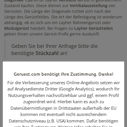
Zustand kaufen. Diese dienen zur
Vertikalaussteifung
von
Gerüsten. Die Länge der Diagonale richtet sich nach der
Länge des Gerüstfeldes. Die Art der Befestigung ist wiederum
abhängig, ob es sich um ein Layher Rahmengerüst oder
Modulgerüst
handelt. Bei Fragen zu
Layher Gerüstteilen
geben Ihnen unsere Gerüst-Profis gerne Auskunft.
Geben Sie bei Ihrer Anfrage bitte die
benötigte
Stückzahl
an!
Geruest.com benötigt Ihre Zustimmung. Danke!
Enthaltene Komponenten
Für die Verbesserung unseres Online-Angebots setzen wir
auf Analysedienste Dritter (Google Analytics), wodurch Ihr
Menge
Artikelbezeichnung
Nutzungsverhalten nachvollziehbar und ggf. einem Profil
1
Diagonale 1,20 m / Layher Allround / Stahl /
zugeordnet wird. Hierbei kann es auch zu
gebraucht
Datenübermittlungen in Drittstaaten außerhalb der EU
kommen mit eventuell nicht ausreichendem
Datenschutzniveau (z.B. USA) kommen. Dafür benötigen
wir Ihre Zustimmung. Weitere Infos erhalten Sie in