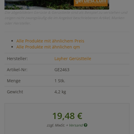
Die abgebildeten Gerüste & Gerüstteile sind als Beispiel zu verstehen und
zeigen nicht zwangsläufig die im Angebot beschriebenen Artikel, Marken
oder Hersteller.
Alle Produkte mit ähnlichem Preis
Alle Produkte mit ähnlichen qm
Hersteller:
Layher Gerüstteile
Artikel-Nr:
GE2463
Menge
1 Stk.
Gewicht
4,2 kg
19,48 €
zzgl. MwSt. +
Versand