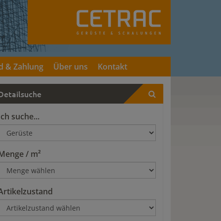
d & Zahlung
Über uns
Kontakt
Detailsuche
Ich suche...
Menge / m²
Artikelzustand