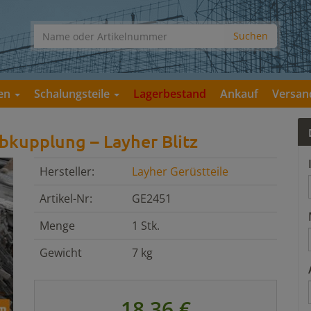
gen
Schalungsteile
Lagerbestand
Ankauf
Versan
lbkupplung – Layher Blitz
Hersteller:
Layher Gerüstteile
Artikel-Nr:
GE2451
Menge
1 Stk.
Gewicht
7 kg
18,36 €