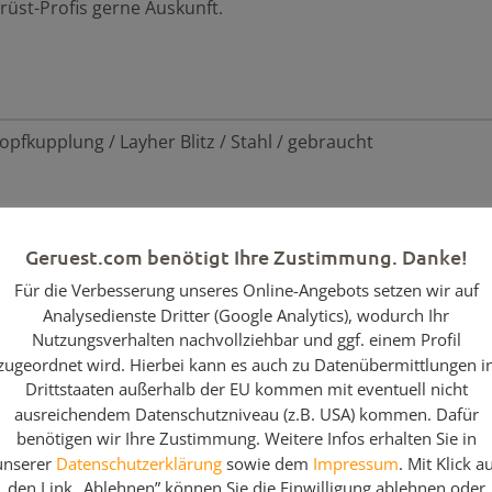
üst-Profis gerne Auskunft.
opfkupplung / Layher Blitz / Stahl / gebraucht
st von Layher in der Übersicht:
Geruest.com benötigt Ihre Zustimmung. Danke!
Für die Verbesserung unseres Online-Angebots setzen wir auf
Analysedienste Dritter (Google Analytics), wodurch Ihr
Nutzungsverhalten nachvollziehbar und ggf. einem Profil
zugeordnet wird. Hierbei kann es auch zu Datenübermittlungen i
Drittstaaten außerhalb der EU kommen mit eventuell nicht
ausreichendem Datenschutzniveau (z.B. USA) kommen. Dafür
benötigen wir Ihre Zustimmung. Weitere Infos erhalten Sie in
unserer
Datenschutzerklärung
sowie dem
Impressum
. Mit Klick a
den Link „Ablehnen” können Sie die Einwilligung ablehnen oder