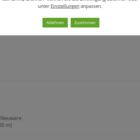
unter
Einstellungen
anpassen.
Ablehnen
Zustimmen
– Neuware
,00 m)