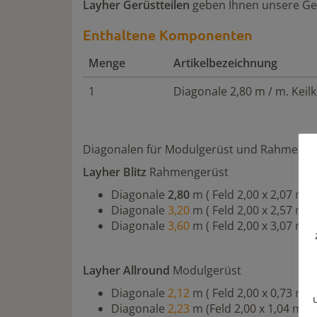
Layher Gerüstteilen
geben Ihnen unsere Ger
Enthaltene Komponenten
Menge
Artikelbezeichnung
1
Diagonale 2,80 m / m. Keilk
Diagonalen für Modulgerüst und Rahmengerü
Layher Blitz
Rahmengerüst
Diagonale
2,80
m ( Feld 2,00 x 2,07 m )
Diagonale
3,20
m ( Feld 2,00 x 2,57 m )
Diagonale
3,60
m ( Feld 2,00 x 3,07 m )
Layher Allround
Modulgerüst
Diagonale
2,12
m ( Feld 2,00 x 0,73 m )
Diagonale
2,23
m (Feld 2,00 x 1,04 m)