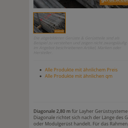
Die abgebildeten Gerüste & Gerüstteile sind als
Beispiel zu verstehen und zeigen nicht zwangsläufig 
im Angebot beschriebenen Artikel, Marken oder
Hersteller.
Alle Produkte mit ähnlichem Preis
Alle Produkte mit ähnlichen qm
Diagonale 2,80 m
für Layher Gerüstsysteme
Diagonale richtet sich nach der Länge des G
oder Modulgerüst handelt. Für das Rahmeng