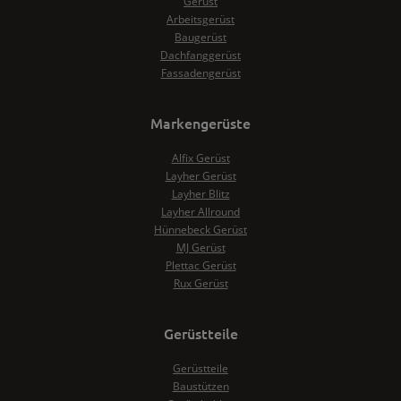
Gerüst
Arbeitsgerüst
Baugerüst
Dachfanggerüst
Fassadengerüst
Markengerüste
Alfix Gerüst
Layher Gerüst
Layher Blitz
Layher Allround
Hünnebeck Gerüst
MJ Gerüst
Plettac Gerüst
Rux Gerüst
Gerüstteile
Gerüstteile
Baustützen