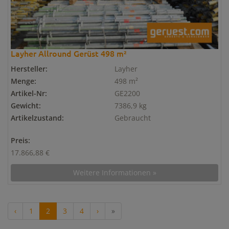
Layher Allround Gerüst 498 m²
Hersteller:
Layher
Menge:
498 m²
Artikel-Nr:
GE2200
Gewicht:
7386,9 kg
Artikelzustand:
Gebraucht
Preis:
17.866,88 €
Weitere Informationen »
‹
1
2
3
4
›
»