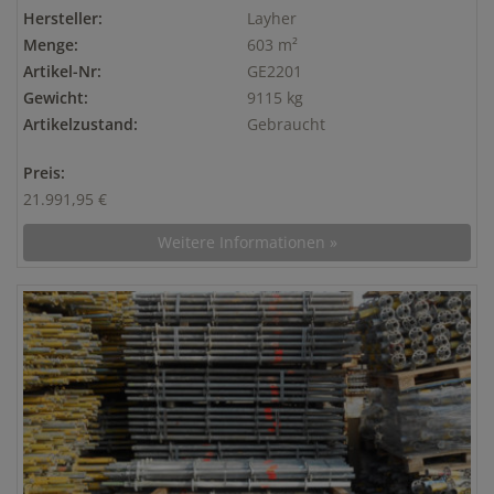
Hersteller:
Layher
Menge:
603 m²
Artikel-Nr:
GE2201
Gewicht:
9115 kg
Artikelzustand:
Gebraucht
Preis:
21.991,95 €
Weitere Informationen »