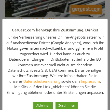
Layher Allround Gerüst 532 m²
Hersteller:
Layher
Geruest.com benötigt Ihre Zustimmung. Danke!
Menge:
532 m²
Für die Verbesserung unseres Online-Angebots setzen wir
Artikel-Nr:
GE2204
auf Analysedienste Dritter (Google Analytics), wodurch Ihr
Gewicht:
7707,2 kg
Nutzungsverhalten nachvollziehbar und ggf. einem Profil
Artikelzustand:
Gebraucht
zugeordnet wird. Hierbei kann es auch zu
Datenübermittlungen in Drittstaaten außerhalb der EU
Preis:
kommen mit eventuell nicht ausreichendem
17.714,07 €
Datenschutzniveau (z.B. USA) kommen. Dafür benötigen
wir Ihre Zustimmung. Weitere Infos erhalten Sie in
Weitere Informationen »
unserer
Datenschutzerklärung
sowie dem
Impressum
.
Mit Klick auf den Link „Ablehnen” können Sie die
Einwilligung ablehnen oder unter
Einstellungen
anpassen.
Ablehnen
Zustimmen