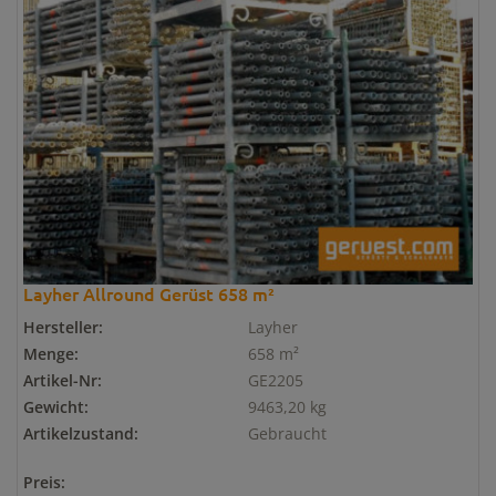
Layher Allround Gerüst 658 m²
Hersteller:
Layher
Menge:
658 m²
Artikel-Nr:
GE2205
Gewicht:
9463,20 kg
Artikelzustand:
Gebraucht
Preis: