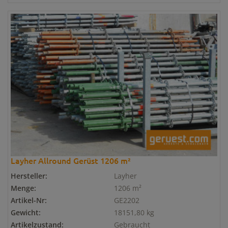
Layher Allround Gerüst 1206 m²
Hersteller:
Layher
Menge:
1206 m²
Artikel-Nr:
GE2202
Gewicht:
18151,80 kg
Artikelzustand:
Gebraucht