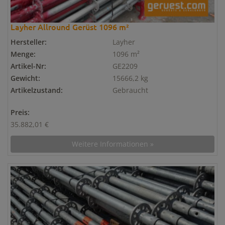
Layher Allround Gerüst 1096 m²
Hersteller:
Layher
Menge:
1096 m²
Artikel-Nr:
GE2209
Gewicht:
15666,2 kg
Artikelzustand:
Gebraucht
Preis:
35.882,01 €
Weitere Informationen »