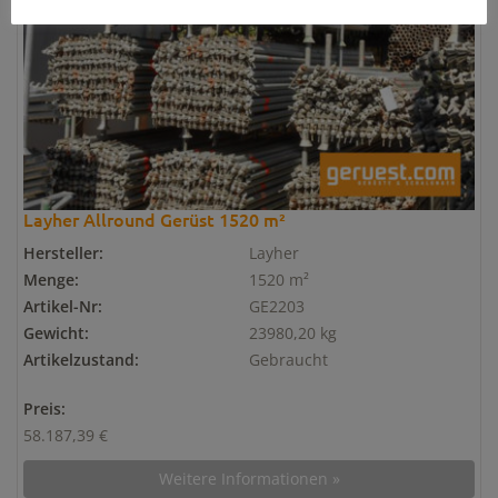
Layher Allround Gerüst 1520 m²
Hersteller:
Layher
Menge:
1520 m²
Artikel-Nr:
GE2203
Gewicht:
23980,20 kg
Artikelzustand:
Gebraucht
Preis:
58.187,39 €
Weitere Informationen »