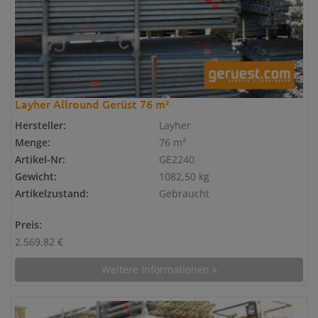
Layher Allround Gerüst 76 m²
Hersteller:
Layher
Menge:
76 m²
Artikel-Nr:
GE2240
Gewicht:
1082,50 kg
Artikelzustand:
Gebraucht
Preis:
2.569,82 €
Weitere Informationen »