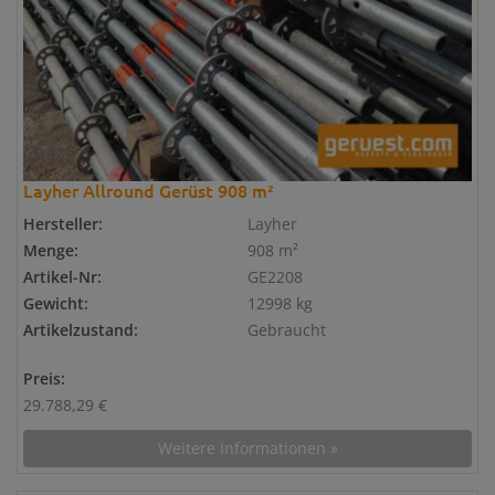
Layher Allround Gerüst 908 m²
Hersteller:
Layher
Menge:
908 m²
Artikel-Nr:
GE2208
Gewicht:
12998 kg
Artikelzustand:
Gebraucht
Preis:
29.788,29 €
Weitere Informationen »