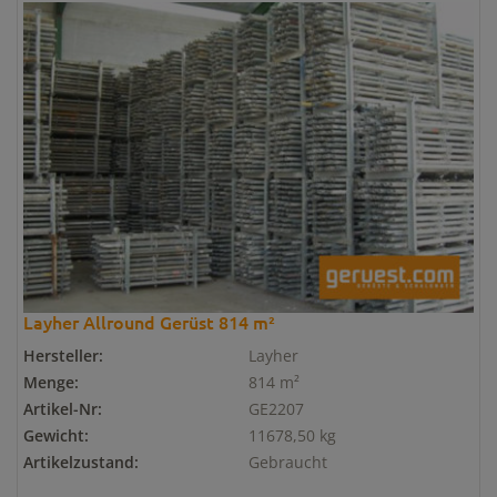
Layher Allround Gerüst 814 m²
Hersteller:
Layher
Menge:
814 m²
Artikel-Nr:
GE2207
Gewicht:
11678,50 kg
Artikelzustand:
Gebraucht